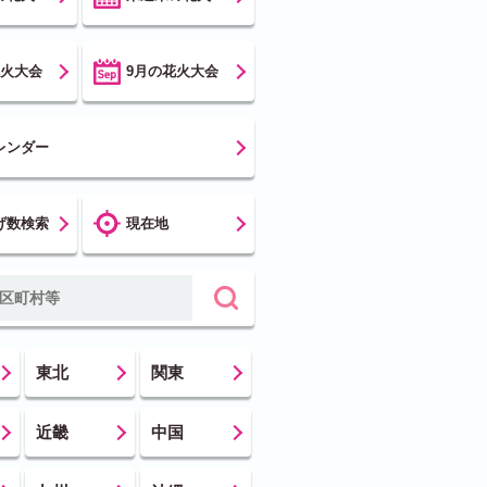
花火大会
9月の花火大会
レンダー
げ数検索
現在地
東北
関東
近畿
中国