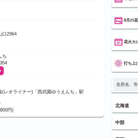
8月の
口2964
花火カ
んち
354
打ち上
線(レオライナー)「西武園ゆうえんち」駅
場
北海道
800円)
中部