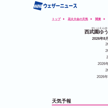
トップ
花火大会の天気
関東
せいぶえんゆ
西武園ゆ
2026年8
2
2
2026
2
2026
天気予報