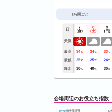
1時間ごと
7
8
9
日
(金)
(土)
(日)
天気
最高
34
34
33
℃
℃
℃
最低
25
25
24
℃
℃
℃
降水
30
40
30
%
%
%
会場周辺のお役立ち指数【
熱中症情報
12