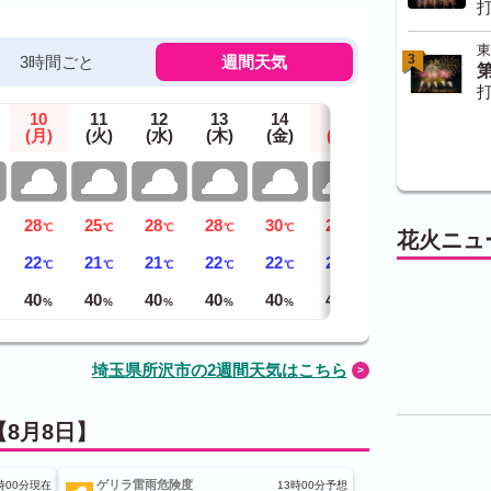
打
東
3
3時間ごと
週間天気
打
10
11
12
13
14
15
16
(月)
(火)
(水)
(木)
(金)
(土)
(日)
28
25
28
28
30
29
29
℃
℃
℃
℃
℃
℃
℃
花火ニュ
22
21
21
22
22
21
22
℃
℃
℃
℃
℃
℃
℃
40
40
40
40
40
40
40
%
%
%
%
%
%
%
埼玉県所沢市の2週間天気はこちら
8月8日】
ゲリラ雷雨危険度
時00分現在
13時00分予想