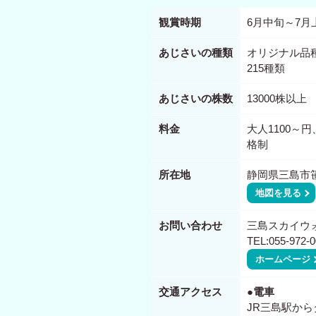
観賞時期
6月中旬～7月
あじさいの種類
オリジナル品
215種類
あじさいの株数
13000株以上
料金
大人1100～
格制
所在地
静岡県三島市笹
地図を見る
お問い合わせ
三島スカイウ
TEL:055-972-0
ホームページ
交通アクセス
●電車
JR三島駅から