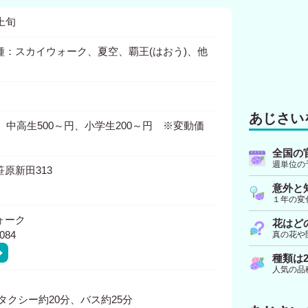
上旬
種：スカイウォーク、夏空、覇王(はおう)、他
あじさい
円、中高生500～円、小学生200～円 ※変動価
全国の
週単位の
原新田313
意外と
１年の変
ォーク
花はど
084
真の花や
種類は2
人気の品
タクシー約20分、バス約25分