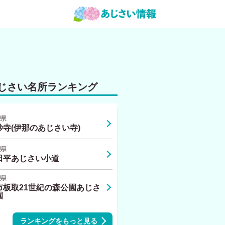
じさい名所ランキング
県
妙寺(伊那のあじさい寺)
県
田平あじさい小道
県
市板取21世紀の森公園あじさ
園
ランキングをもっと見る