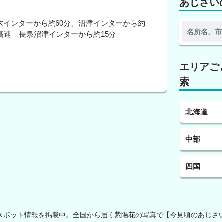
あじさい
木インターから約60分、沼津インターから約
高速 長泉沼津インターから約15分
場
エリアご
索
北海道
中部
四国
スポット情報を掲載中。全国から届く紫陽花の写真で【今見頃のあじさ