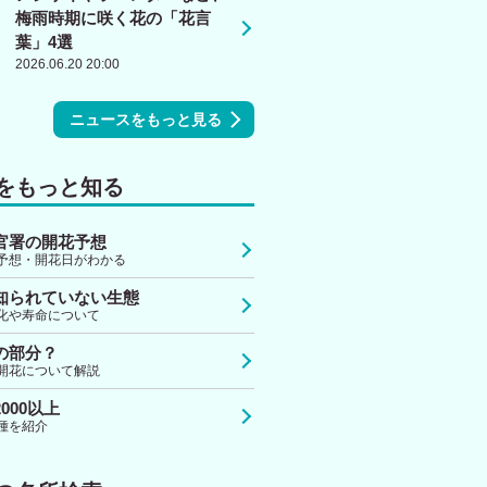
梅雨時期に咲く花の「花言
葉」4選
2026.06.20 20:00
ニュースをもっと見る
をもっと知る
官署の開花予想
予想・開花日がわかる
知られていない生態
化や寿命について
の部分？
開花について解説
000以上
種を紹介