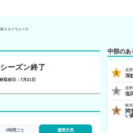
三島スカイウォーク
中部のあ
シーズン終了
長野
1
深
終取材日：7月21日
長野
2
塩
岐阜
3
関
い
3時間ごと
週間天気