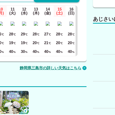
10
11
12
13
14
15
16
月)
(火)
(水)
(木)
(金)
(土)
(日)
あじさい
6
28
29
28
27
28
28
℃
℃
℃
℃
℃
℃
℃
0
19
19
20
21
20
20
℃
℃
℃
℃
℃
℃
℃
0
40
30
40
40
40
40
%
%
%
%
%
%
%
静岡県三島市の詳しい天気はこちら