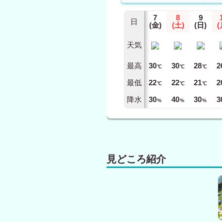
7
8
9
日
(金)
(土)
(日)
(
天気
最高
30
30
28
2
℃
℃
℃
最低
22
22
21
2
℃
℃
℃
降水
30
40
30
3
%
%
%
見どころ紹介