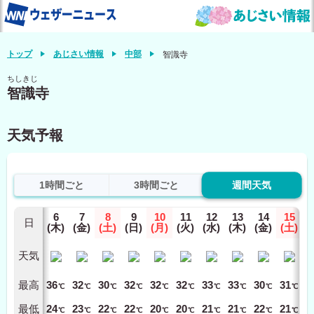
トップ
あじさい情報
中部
智識寺
ちしきじ
智識寺
天気予報
1時間ごと
3時間ごと
週間天気
6
7
8
9
10
11
12
13
14
15
日
(木)
(金)
(土)
(日)
(月)
(火)
(水)
(木)
(金)
(土)
天気
最高
36
32
30
32
32
32
33
33
30
31
℃
℃
℃
℃
℃
℃
℃
℃
℃
℃
最低
24
23
22
22
20
20
21
21
22
21
℃
℃
℃
℃
℃
℃
℃
℃
℃
℃