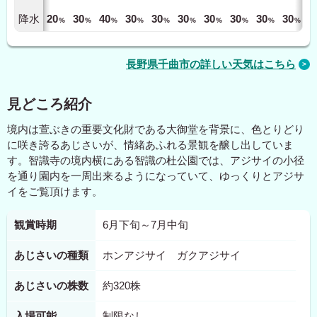
降水
20
30
40
30
30
30
30
30
30
30
%
%
%
%
%
%
%
%
%
%
長野県千曲市の詳しい天気はこちら
見どころ紹介
境内は萱ぶきの重要文化財である大御堂を背景に、色とりどり
に咲き誇るあじさいが、情緒あふれる景観を醸し出していま
す。智識寺の境内横にある智識の杜公園では、アジサイの小径
を通り園内を一周出来るようになっていて、ゆっくりとアジサ
イをご覧頂けます。
観賞時期
6月下旬～7月中旬
あじさいの種類
ホンアジサイ ガクアジサイ
あじさいの株数
約320株
入場可能
制限なし