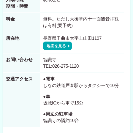
期間・時間
料金
無料。ただし大御堂内十一面観音拝観
は有料(要予約)
所在地
長野県千曲市大字上山田1197
地図を見る
お問い合わせ
智識寺
TEL:026-275-1120
交通アクセス
●電車
しなの鉄道戸倉駅からタクシーで10分
●車
坂城ICから車で15分
●周辺の駐車場
智識寺の隣約10台