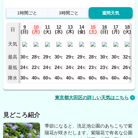
1時間ごと
3時間ごと
週間天気
9
10
11
12
13
14
15
16
17
18
日
(日)
(月)
(火)
(水)
(木)
(金)
(土)
(日)
(月)
(火)
天気
最高
30
28
29
30
29
29
28
30
30
32
℃
℃
℃
℃
℃
℃
℃
℃
℃
℃
最低
24
22
24
24
24
24
23
23
26
26
℃
℃
℃
℃
℃
℃
℃
℃
℃
℃
降水
30
40
60
40
40
40
60
60
60
40
%
%
%
%
%
%
%
%
%
%
東京都大田区の詳しい天気はこちら
見どころ紹介
季節になると、洗足池公園のあちこちで紫
陽花が咲きだします。紫陽花で有名な公園