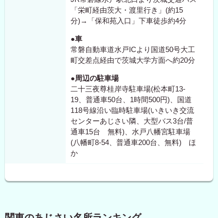
「栄町経由茨大・渡里行き」(約15
分)→「保和苑入口」下車徒歩約4分
●車
常磐自動車道水戸ICより国道50号大工
町交差点経由で茨城大学方面へ約20分
●周辺の駐車場
二十三夜尊桂岸寺駐車場(松本町13-
19、普通車50台、1時間500円)、国道
118号線沿い臨時駐車場(いきいき交流
センターあじさい隣、大型バス3台/普
通車15台 無料)、水戸八幡宮駐車場
(八幡町8-54、普通車200台、無料) ほ
か
関東のあじさい名所ランキング