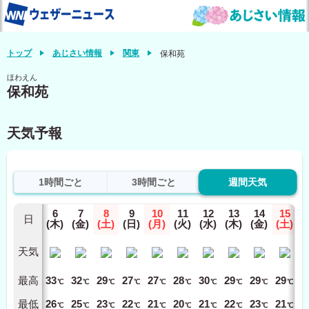
トップ
あじさい情報
関東
保和苑
ほわえん
保和苑
天気予報
1時間ごと
3時間ごと
週間天気
6
7
8
9
10
11
12
13
14
15
日
(木)
(金)
(土)
(日)
(月)
(火)
(水)
(木)
(金)
(土)
天気
最高
33
32
29
27
27
28
30
29
29
29
℃
℃
℃
℃
℃
℃
℃
℃
℃
℃
最低
26
25
23
22
21
20
21
22
23
21
℃
℃
℃
℃
℃
℃
℃
℃
℃
℃