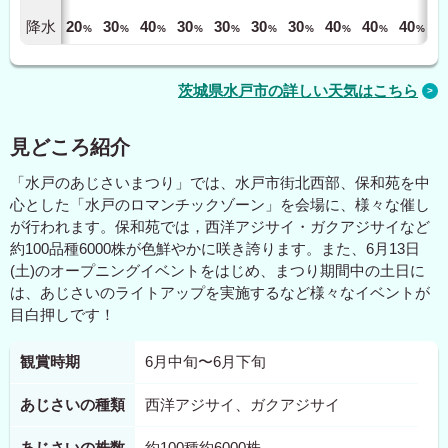
降水
20
30
40
30
30
30
30
40
40
40
%
%
%
%
%
%
%
%
%
%
茨城県水戸市の詳しい天気はこちら
見どころ紹介
「水戸のあじさいまつり」では、水戸市街北西部、保和苑を中
心とした「水戸のロマンチックゾーン」を会場に、様々な催し
が行われます。保和苑では，西洋アジサイ・ガクアジサイなど
約100品種6000株が色鮮やかに咲き誇ります。また、6月13日
(土)のオープニングイベントをはじめ、まつり期間中の土日に
は、あじさいのライトアップを実施するなど様々なイベントが
目白押しです！
観賞時期
6月中旬〜6月下旬
あじさいの種類
西洋アジサイ、ガクアジサイ
あじさいの株数
約100種約6000株