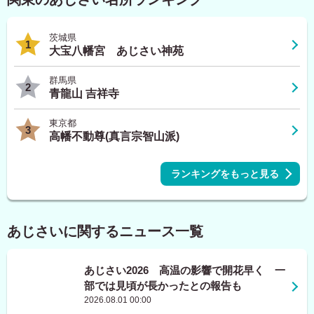
茨城県
1
大宝八幡宮 あじさい神苑
群馬県
2
青龍山 吉祥寺
東京都
3
高幡不動尊(真言宗智山派)
ランキングをもっと見る
あじさいに関するニュース一覧
あじさい2026 高温の影響で開花早く 一
部では見頃が長かったとの報告も
2026.08.01 00:00