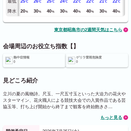
最低
25
26
25
24
22
22
21
22
23
℃
℃
℃
℃
℃
℃
℃
℃
降水
20
30
40
30
40
40
30
40
40
%
%
%
%
%
%
%
%
東京都昭島市の2週間天気はこちら
会場周辺のお役立ち指数【】
熱中症情報
ゲリラ雷雨危険度
見どころ紹介
立川の夏の風物詩。尺玉、一尺五寸玉といった大迫力の花火や
スターマイン、花火職人による競技大会での入賞作品である芸
協玉等、打ち上げ開始から終了まで観客を終始飽きさ…
もっと見る