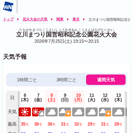
トップ
花火大会の天気
関東
東京
立川まつり国営昭和記念公
たちかわまつりこくえいしょうわきねんこうえんはなびたいかい
立川まつり国営昭和記念公園花火大会
2026年7月25日(土) 19:15〜20:15
天気予報
1時間ごと
3時間ごと
週間天気
6
7
8
9
10
11
12
13
1
日
(木)
(金)
(土)
(日)
(月)
(火)
(水)
(木)
(金
天気
最高
35
36
36
31
32
29
31
28
28
℃
℃
℃
℃
℃
℃
℃
℃