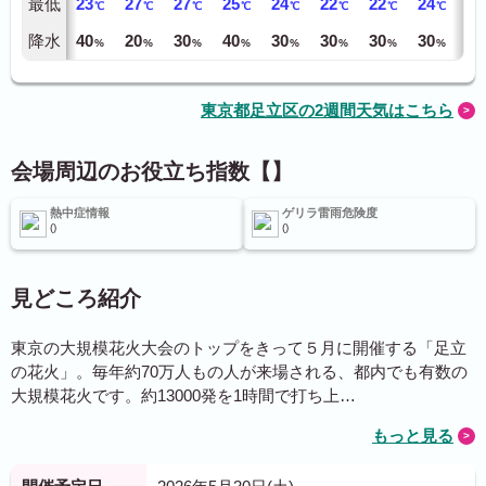
最低
23
27
27
25
24
22
22
24
25
℃
℃
℃
℃
℃
℃
℃
℃
降水
40
20
30
40
30
30
30
30
40
%
%
%
%
%
%
%
%
東京都足立区の2週間天気はこちら
会場周辺のお役立ち指数【】
熱中症情報
ゲリラ雷雨危険度
見どころ紹介
東京の大規模花火大会のトップをきって５月に開催する「足立
の花火」。毎年約70万人もの人が来場される、都内でも有数の
大規模花火です。約13000発を1時間で打ち上…
もっと見る