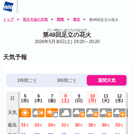
トップ
花火大会の天気
関東
東京
第48回足立の花火
だい48かいあだちのはなび
第48回足立の花火
2026年5月30日(土) 19:20～20:20
天気予報
1時間ごと
3時間ごと
週間天気
5
6
7
8
9
10
11
12
1
日
(水)
(木)
(金)
(土)
(日)
(月)
(火)
(水)
(木
天気
最高
31
33
34
31
30
30
30
33
32
℃
℃
℃
℃
℃
℃
℃
℃