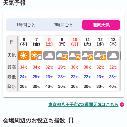
天気予報
1時間ごと
3時間ごと
週間天気
6
7
8
9
10
11
12
13
1
日
(木)
(金)
(土)
(日)
(月)
(火)
(水)
(木)
(金
天気
最高
34
34
32
29
30
30
32
32
30
℃
℃
℃
℃
℃
℃
℃
℃
最低
24
25
23
23
22
22
23
23
23
℃
℃
℃
℃
℃
℃
℃
℃
降水
20
30
40
30
30
30
30
40
40
%
%
%
%
%
%
%
%
東京都八王子市の2週間天気はこちら
会場周辺のお役立ち指数【】