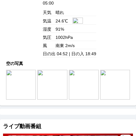
05:00
天気
晴れ
気温
24.6℃
湿度
91%
気圧
1002hPa
風
南東 2m/s
日の出
04:52 |
日の入
18:49
空の写真
ライブ動画番組