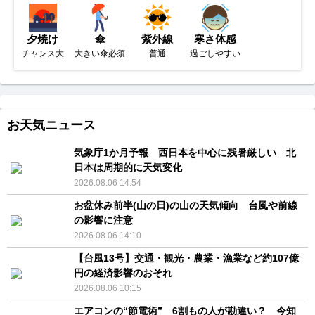
夕焼け
傘
紫外線
寒さ体感
チャンス大
大きい傘必須
普通
過ごしやすい
お天気ニュース
気象庁1か月予報 西日本を中心に残暑厳しい 北
日本は周期的に天気変化
2026.08.06 14:54
お盆休み前半(山の日)の山の天気傾向 台風や前線
の影響に注意
2026.08.06 14:10
【台風13号】交通・観光・農業・漁業など約107億
円の経済影響のおそれ
2026.08.06 10:15
エアコンの“節電術” 6割もの人が勘違い？ 今知