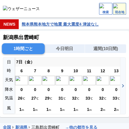
検索
現在地
NEWS
熊本県熊本地方で地震 最大震度4 津波なし
新潟県出雲崎町
1時間ごと
今日明日
週間(10日間)
日
7日（金）
時
6
7
8
9
10
11
12
13
天気
降水
0
0
0
0
0
0
0
0
気温
26
27
29
31
32
33
32
33
3
℃
℃
℃
℃
℃
℃
℃
℃
風
1
1
1
1
1
1
2
2
m
m
m
m
m
m
m
m
全国
新潟県
三島郡出雲崎町
→他の都市を見る