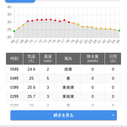
気温
風速
降水量
日照
時刻
風向
(℃)
(m/s)
(mm/h)
(分)
05時
24.6
2
南東
0
0
04時
25
5
東
0
0
03時
25.6
3
東南東
0
0
02時
25.7
3
東南東
0
0
01時
26
2
東
0
0
続きを見る