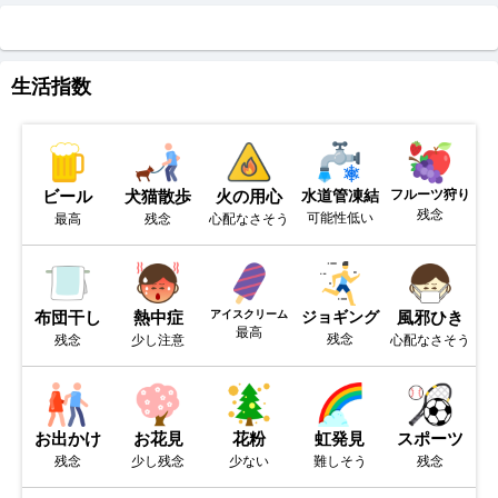
生活指数
ビール
犬猫散歩
火の用心
水道管凍結
フルーツ狩り
残念
可能性低い
最高
残念
心配なさそう
布団干し
熱中症
アイスクリーム
ジョギング
風邪ひき
最高
残念
残念
少し注意
心配なさそう
お出かけ
お花見
花粉
虹発見
スポーツ
残念
少し残念
少ない
難しそう
残念