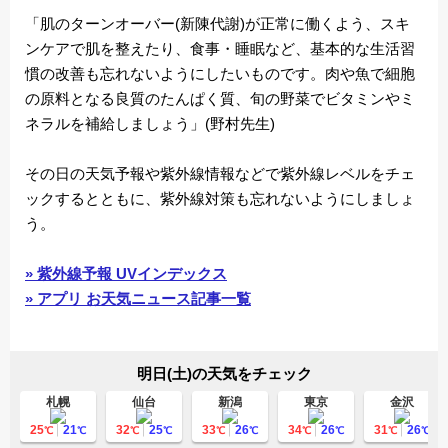
「肌のターンオーバー(新陳代謝)が正常に働くよう、スキ
ンケアで肌を整えたり、食事・睡眠など、基本的な生活習
慣の改善も忘れないようにしたいものです。肉や魚で細胞
の原料となる良質のたんぱく質、旬の野菜でビタミンやミ
ネラルを補給しましょう」(野村先生)
その日の天気予報や紫外線情報などで紫外線レベルをチェ
ックするとともに、紫外線対策も忘れないようにしましょ
う。
» 紫外線予報 UVインデックス
» アプリ お天気ニュース記事一覧
明日(土)の天気をチェック
札幌
仙台
新潟
東京
金沢
25
21
32
25
33
26
34
26
31
26
℃
℃
℃
℃
℃
℃
℃
℃
℃
℃