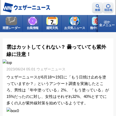
検索
現在地
ほか
全メニュー
雨雲レーダー
台風情報
週間天気
お天気ニュース
熱中症情報
梅
雲はカットしてくれない？ 曇っていても紫外
線に注意！
2023/06/24 05:01 ウェザーニュース
ウェザーニュースが6月18〜19日に「もう日焼け止めを塗
っていますか？」というアンケート調査を実施したとこ
ろ、男性は「年中塗っている」2%、「もう塗っている」が
15%だったのに対し、女性はそれぞれ32%、40%とすでに
多くの人が紫外線対策を始めているようです。