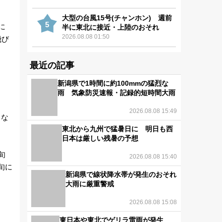
大型の台風15号(チャンホン) 週前
5
に
半に東北に接近・上陸のおそれ
2026.08.08 01:50
飛び
最近の記事
新潟県で1時間に約100mmの猛烈な
雨 気象防災速報・記録的短時間大雨
2026.08.08 15:49
とな
東北から九州で猛暑日に 明日も西
日本は厳しい残暑の予想
旬
2026.08.08 15:40
旬に
新潟県で線状降水帯が発生のおそれ
大雨に厳重警戒
2026.08.08 15:08
東日本や東北でゲリラ雷雨が発生