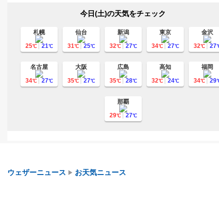
今日(土)の天気をチェック
札幌
仙台
新潟
東京
金沢
25
21
31
25
32
27
34
27
32
27
℃
℃
℃
℃
℃
℃
℃
℃
℃
名古屋
大阪
広島
高知
福岡
34
27
35
27
35
28
32
24
34
29
℃
℃
℃
℃
℃
℃
℃
℃
℃
那覇
29
27
℃
℃
ウェザーニュース
お天気ニュース