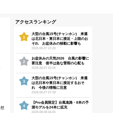
アクセスランキング
大型の台風15号(チャンホン) 来週
1
は北日本・東日本に接近・上陸のお
それ お盆休みの移動に影響も
2026.08.07 22:20
お盆休みの天気2026 台風の影響に
2
要注意 後半は急な雷雨の心配も
ま
2026.08.07 03:26
大型の台風15号(チャンホン) 来週
3
は北日本や東日本に接近するおそ
れ 今後の情報に注意
2026.08.07 07:39
【Pro会員限定】台風進路・8本の予
4
測モデルを24本に拡充
予想
2026.08.08 04:45