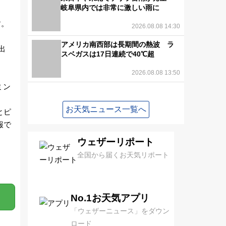
岐阜県内では非常に激しい雨に
す。
2026.08.08 14:30
アメリカ南西部は長期間の熱波 ラ
出
スベガスは17日連続で40℃超
2026.08.08 13:50
ミン
お天気ニュース一覧へ
とピ
報で
ウェザーリポート
全国から届くお天気リポート
No.1お天気アプリ
「ウェザーニュース」をダウン
ロード