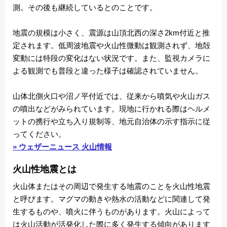
測。その後も継続しているとのことです。
地震の規模は小さく、震源は山頂北西の深さ2km付近と推
定されます。低周波地震や火山性微動は観測されず、地殻
変動には特段の変化はない状況です。また、監視カメラに
よる観測でも普段と違った様子は確認されていません。
山体北側火口や沼ノ平付近では、従来から噴気や火山ガス
の噴出などがみられています。現地に行かれる際はヘルメ
ットの携行や立ち入り規制等、地元自治体の示す指示に従
ってください。
» ウェザーニュース 火山情報
火山性地震とは
火山体またはその周辺で発生する地震のことを火山性地震
と呼びます。マグマの動きや熱水の活動などに関連して発
生するものや、噴火に伴うものがあります。火山によって
は火山活動が活発化した際に多く発生する傾向があります