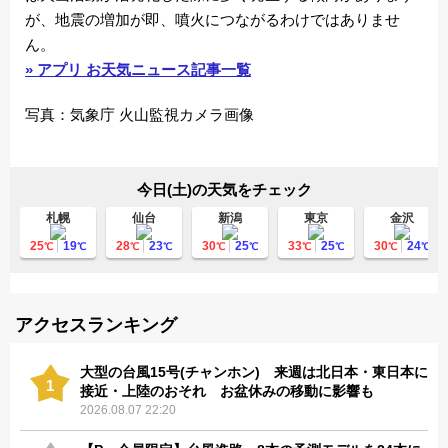
が、地震の増加が即、噴火につながるわけではありませ
ん。
» アプリ お天気ニュース記事一覧
写真：気象庁 火山監視カメラ画像
今日(土)の天気をチェック
札幌
仙台
新潟
東京
金沢
25
19
28
23
30
25
33
25
30
24
℃
℃
℃
℃
℃
℃
℃
℃
℃
℃
アクセスランキング
大型の台風15号(チャンホン) 来週は北日本・東日本に
1
接近・上陸のおそれ お盆休みの移動に影響も
2026.08.07 22:20