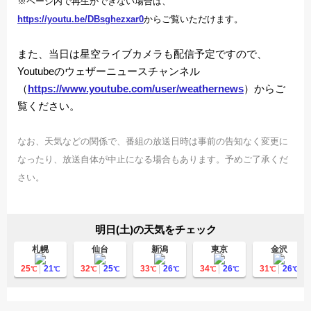
※ページ内で再生ができない場合は、
https://youtu.be/DBsghezxar0
からご覧いただけます。
また、当日は星空ライブカメラも配信予定ですので、
Youtubeのウェザーニュースチャンネル
（
https://www.youtube.com/user/weathernews
）からご
覧ください。
なお、天気などの関係で、番組の放送日時は事前の告知なく変更に
なったり、放送自体が中止になる場合もあります。予めご了承くだ
さい。
明日(土)の天気をチェック
札幌
仙台
新潟
東京
金沢
25
21
32
25
33
26
34
26
31
26
℃
℃
℃
℃
℃
℃
℃
℃
℃
℃