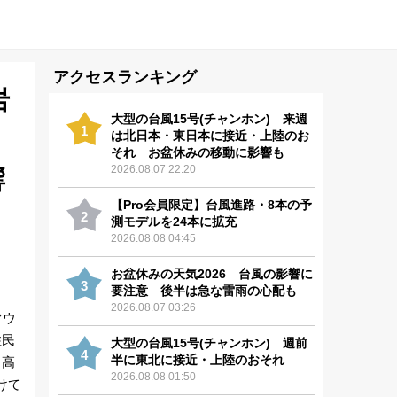
アクセスランキング
岩
大型の台風15号(チャンホン) 来週
1
は北日本・東日本に接近・上陸のお
それ お盆休みの移動に影響も
2026.08.07 22:20
響
【Pro会員限定】台風進路・8本の予
2
測モデルを24本に拡充
2026.08.08 04:45
お盆休みの天気2026 台風の影響に
3
要注意 後半は急な雷雨の心配も
2026.08.07 03:26
マウ
住民
大型の台風15号(チャンホン) 週前
4
半に東北に接近・上陸のおそれ
も高
2026.08.08 01:50
けて