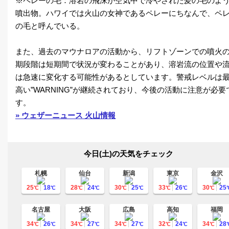
※ペレーの毛：溶岩の飛沫が空気中で冷やされた髪の毛のよ
噴出物。ハワイでは火山の女神であるペレーにちなんで、ペ
の毛と呼んでいる。
また、過去のマウナロアの活動から、リフトゾーンでの噴火
期段階は短期間で状況が変わることがあり、溶岩流の位置や
は急速に変化する可能性があるとしています。警戒レベルは
高い”WARNING”が継続されており、今後の活動に注意が必要
す。
» ウェザーニュース 火山情報
今日(土)の天気をチェック
札幌
仙台
新潟
東京
金沢
25
18
28
24
30
25
33
26
30
25
℃
℃
℃
℃
℃
℃
℃
℃
℃
名古屋
大阪
広島
高知
福岡
34
26
34
27
34
27
32
24
34
28
℃
℃
℃
℃
℃
℃
℃
℃
℃