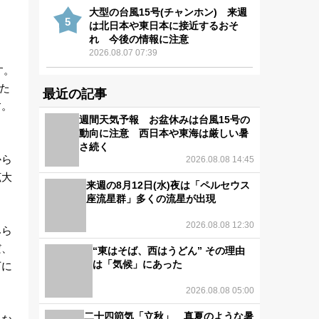
大型の台風15号(チャンホン) 来週
5
は北日本や東日本に接近するおそ
れ 今後の情報に注意
2026.08.07 07:39
す。
した
最近の記事
す。
週間天気予報 お盆休みは台風15号の
動向に注意 西日本や東海は厳しい暑
さ続く
から
2026.08.08 14:45
拡大
来週の8月12日(水)夜は「ペルセウス
座流星群」多くの流星が出現
2026.08.08 12:30
みら
だ、
“東はそば、西はうどん” その理由
は「気候」にあった
下に
2026.08.08 05:00
二十四節気「立秋」 真夏のような暑