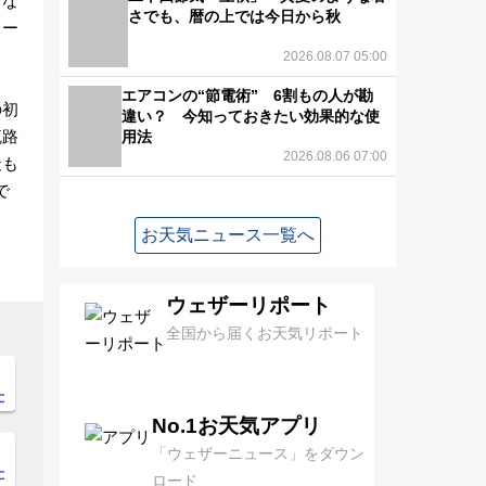
うな
さでも、暦の上では今日から秋
レー
2026.08.07 05:00
エアコンの“節電術” 6割もの人が勘
の初
違い？ 今知っておきたい効果的な使
流路
用法
2026.08.06 07:00
最も
で
お天気ニュース一覧へ
ウェザーリポート
全国から届くお天気リポート
℃
No.1お天気アプリ
「ウェザーニュース」をダウン
℃
ロード