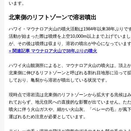
います。
北東側のリフトゾーンで溶岩噴出
ハワイ・マウナロア火山の噴火活動は1984年以来38年ぶりで
活動が始まった際は噴煙を上空10,000m以上まで上げていま
が、その後は噴煙は収まり、溶岩の噴出が中心になっていま
» 関連記事 マウナロア火山で38年ぶりの噴火
ハワイ火山観測所によると、マウナロア火山の噴火は、頂上
北東側に伸びるリフトゾーンと呼ばれる割れ目地形に沿って
しており、亀裂から溶岩が噴出している状況です。
現時点で溶岩流は北東側のリフトゾーンから拡大する兆候は
れておらず、地元住民への直接的な影響が出ていません。た
噴火に伴う火山ガスや、細かい火山灰、「ペレーの毛」が風
運ばれるため注意が必要としています。