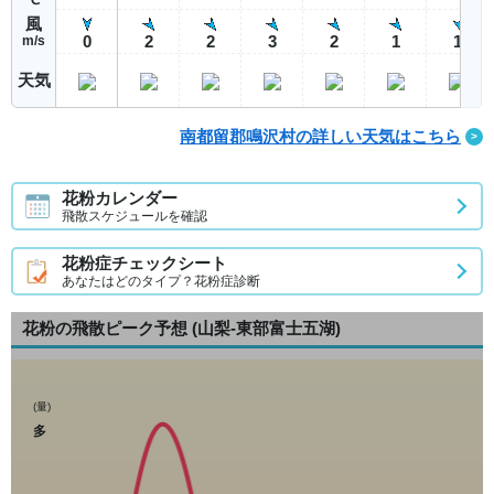
風
0
2
2
3
2
1
1
m/s
天気
南都留郡鳴沢村の詳しい天気はこちら
花粉カレンダー
飛散スケジュールを確認
花粉症チェックシート
あなたはどのタイプ？花粉症診断
花粉の飛散ピーク予想
(山梨-東部富士五湖)
(量)
多