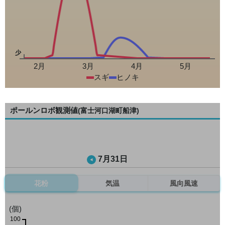
少
2月
3月
4月
5月
スギ
ヒノキ
ポールンロボ観測値
(富士河口湖町船津)
7月31日
花粉
気温
風向風速
(個)
100