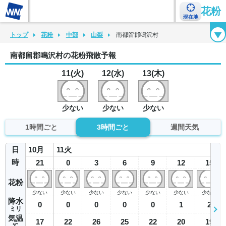
花粉
現在地
花粉カレンダー
花粉図鑑
花粉症チェックシート
花粉症ハンドブック
トップ
花粉
中部
山梨
南都留郡鳴沢村
南都留郡鳴沢村の花粉飛散予報
11(火)
12(水)
13(木)
少ない
少ない
少ない
1時間ごと
3時間ごと
週間天気
日
10
月
11
火
時
21
0
3
6
9
12
15
花粉
少ない
少ない
少ない
少ない
少ない
少ない
少ない
降水
0
0
0
0
0
1
2
ミリ
気温
17
22
26
25
22
20
19
℃