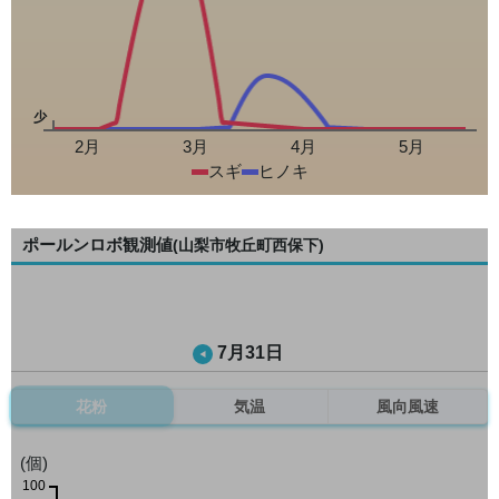
少
2月
3月
4月
5月
スギ
ヒノキ
ポールンロボ観測値
(山梨市牧丘町西保下)
7月31日
花粉
気温
風向風速
(個)
100