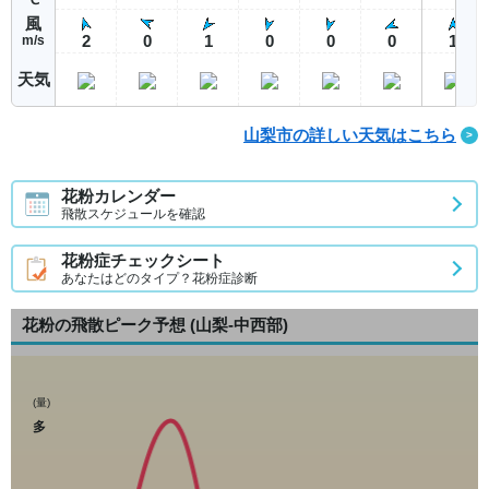
風
2
0
1
0
0
0
1
m/s
天気
山梨市の詳しい天気はこちら
花粉カレンダー
飛散スケジュールを確認
花粉症チェックシート
あなたはどのタイプ？花粉症診断
花粉の飛散ピーク予想
(山梨-中西部)
(量)
多