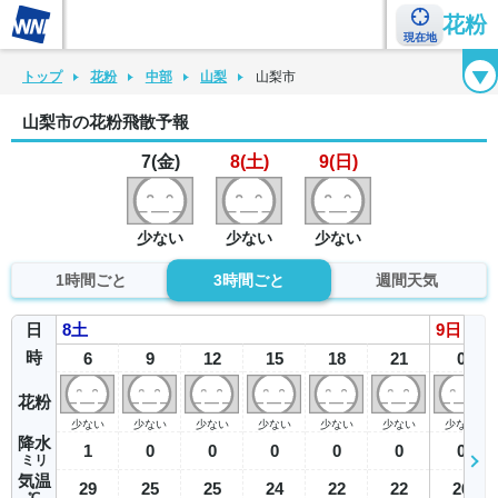
花粉
現在地
花粉カレンダー
花粉図鑑
花粉症チェックシート
花粉症ハンドブック
トップ
花粉
中部
山梨
山梨市
山梨市の花粉飛散予報
7(金)
8(土)
9(日)
少ない
少ない
少ない
1時間ごと
3時間ごと
週間天気
日
8
土
9
日
時
6
9
12
15
18
21
0
花粉
少ない
少ない
少ない
少ない
少ない
少ない
少ない
降水
1
0
0
0
0
0
0
ミリ
気温
29
25
25
24
22
22
26
℃