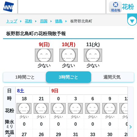
花粉
現在地
花粉カレンダー
花粉図鑑
花粉症チェックシート
花粉症ハンドブック
トップ
花粉
四国
徳島
板野郡北島町
板野郡北島町の花粉飛散予報
9(日)
10(月)
11(火)
少ない
少ない
少ない
1時間ごと
3時間ごと
週間天気
日
8
土
9
日
時
18
21
0
3
6
9
12
花粉
少ない
少ない
少ない
少ない
少ない
少ない
少ない
降水
0
0
0
0
0
0
0
ミリ
気温
27
26
29
31
33
30
28
℃