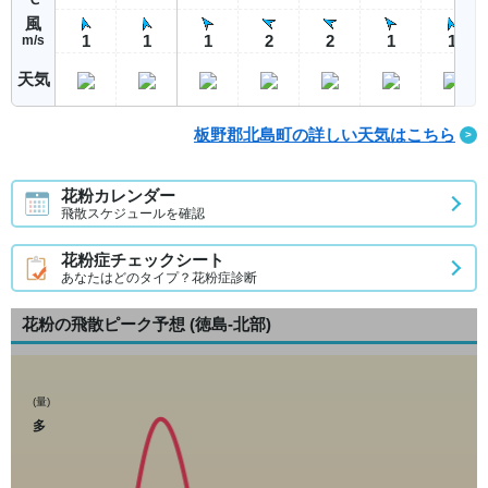
風
1
1
1
2
2
1
1
m/s
天気
板野郡北島町の詳しい天気はこちら
花粉カレンダー
飛散スケジュールを確認
花粉症チェックシート
あなたはどのタイプ？花粉症診断
花粉の飛散ピーク予想
(徳島-北部)
(量)
多