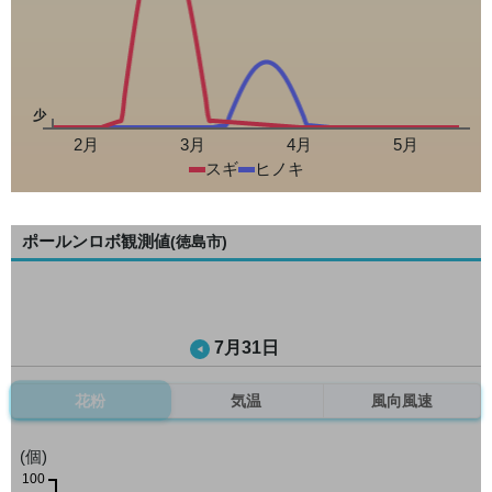
少
2月
3月
4月
5月
スギ
ヒノキ
ポールンロボ観測値
(徳島市)
7月31日
花粉
気温
風向風速
(個)
100