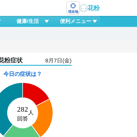
花粉
現在地
健康/生活
便利メニュー
花粉症状
8月7日(金)
今日の症状は？