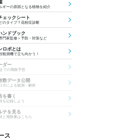
鑑
ルギーの原因となる植物を紹介
チェックシート
どのタイプ？花粉症診断
ハンドブック
専門家監修＞予防・対策など
ンロボとは
粉観測機で立ち向かう！
ーダー
先までの飛散予想
散数データ公開
ロボによる観測・解析
告を書く
状を記録しよう
ルテを見る
状と飛散量はこちら
ース