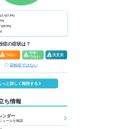
らい
(17.4%)
7%)
い
(20.9%)
%)
粉症の症状は？
やや
つらい
大丈夫
つらい
花粉症ではない
もっと詳しく報告する
立ち情報
レンダー
ジュールを確認