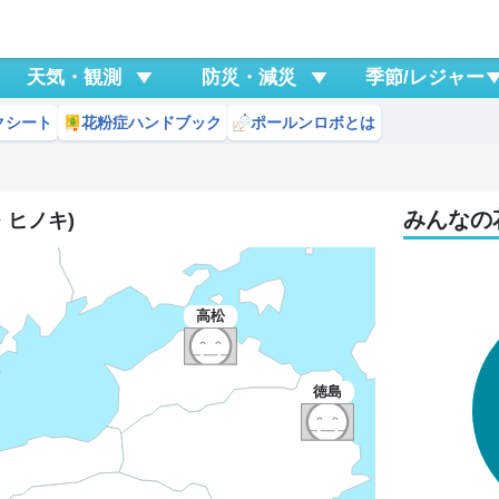
天気・観測
防災・減災
季節/レジャー
クシート
花粉症ハンドブック
ポールンロボとは
みんなの
・ヒノキ)
高松
徳島