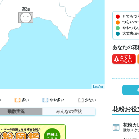
高知
とてもつ
つらい
(22.
ややつら
大丈夫
(39
あなたの花
とても
つらい
Leaflet
い
多い
やや多い
少ない
花粉お役
飛散実況
みんなの症状
花粉カ
飛散スケ