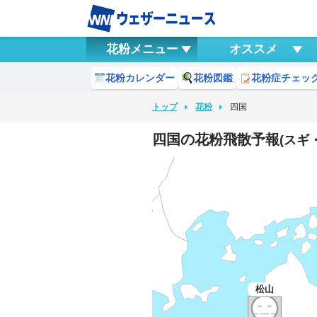
花粉メニュー
オススメ
花粉カレンダー
花粉図鑑
花粉症チェッ
トップ
花粉
四国
四国の花粉飛散予報
(スギ
8月7日
松山