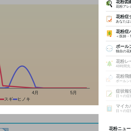
花粉図
花粉アレ
花粉症
あなたは
花粉症
＜医師・
ポール
独自の花
花粉レ
48時間
花粉飛
ポールン
症状報
月
4月
5月
日々の症
スギ
ヒノキ
マイカ
日々の症
花粉ニュー