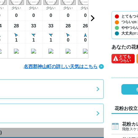
ない
少ない
少ない
少ない
少ない
少ない
少ない
少ない
少
0
0
0
0
0
0
0
0
とてもつ
つらい
(20.
4
28
33
33
28
26
25
24
2
ややつら
大丈夫
(37.
0
1
1
1
0
0
0
0
あなたの花
とても
つらい
名西郡神山町の詳しい天気はこちら
花粉お役立
花粉カ
飛散スケ
)