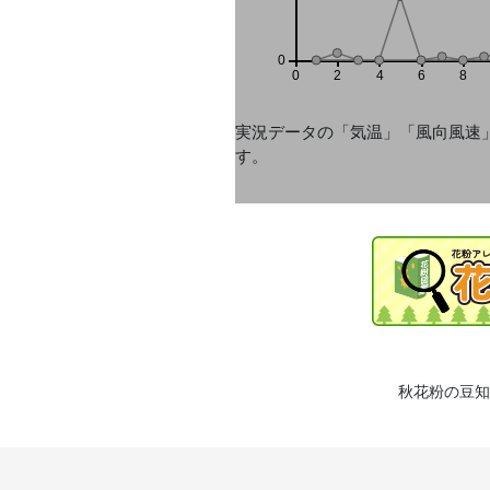
0
0
2
4
6
8
実況データの「気温」「風向風速
す。
秋花粉の豆知