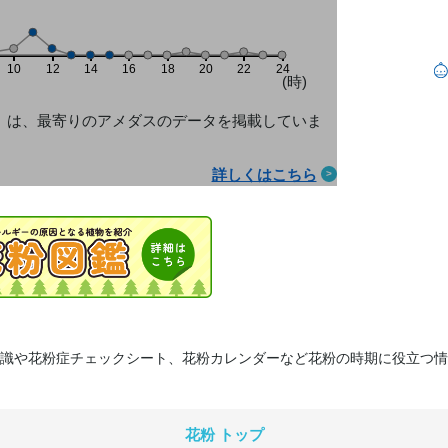
10
12
14
16
18
20
22
24
(時)
」は、最寄りのアメダス
のデータを掲載していま
詳しくはこちら
識や花粉症チェックシート、花粉カレンダーなど花粉の時期に役立つ情
花粉 トップ