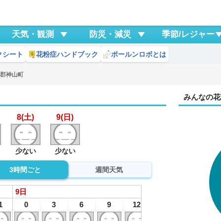
天気・観測
防災・減災
季節/レジャー
クシート
花粉症ハンドブック
ポールンロボとは
西郡神山町
みんなの花
8(土)
9(日)
少ない
少ない
3時間ごと
週間天気
9
日
1
0
3
6
9
12
15
18
2