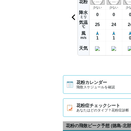
花粉
少ない
少ない
少
降水
0
0
ミリ
気温
25
24
2
℃
風
1
1
m/s
天気
花粉カレンダー
飛散スケジュールを確認
花粉症チェックシート
あなたはどのタイプ？花粉症診断
花粉の飛散ピーク予想
(徳島-北部