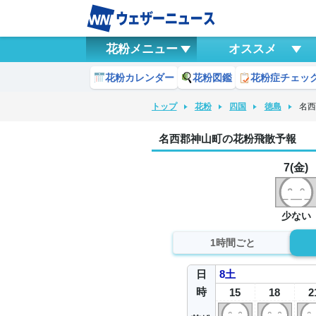
花粉メニュー
オススメ
花粉カレンダー
花粉図鑑
花粉症チェッ
トップ
花粉
四国
徳島
名
名西郡神山町の花粉飛散予報
7(金)
少ない
1時間ごと
日
8
土
時
15
18
2