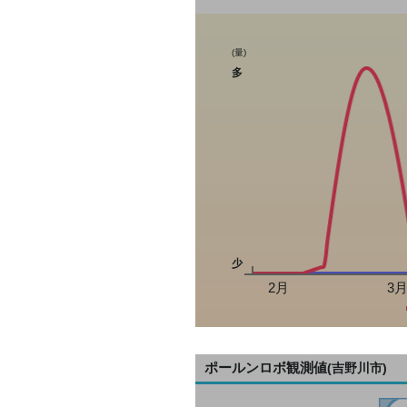
(量)
多
少
2月
3
ポールンロボ観測値
(吉野川市)