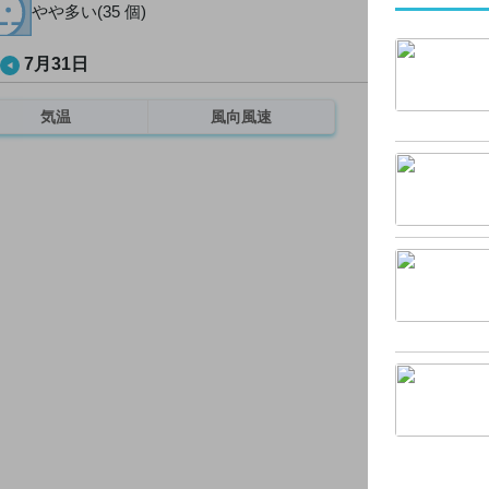
やや多い(35 個)
7月31日
気温
風向風速