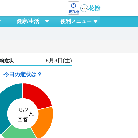
花粉
現在地
健康/生活
便利メニュー
8月8日(土)
粉症状
今日の症状は？
10
月
1
0
3
6
9
12
15
18
2