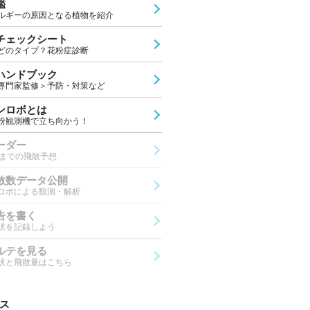
鑑
ルギーの原因となる植物を紹介
チェックシート
どのタイプ？花粉症診断
ハンドブック
専門家監修＞予防・対策など
ンロボとは
粉観測機で立ち向かう！
ーダー
先までの飛散予想
散数データ公開
ロボによる観測・解析
告を書く
状を記録しよう
ルテを見る
状と飛散量はこちら
ス