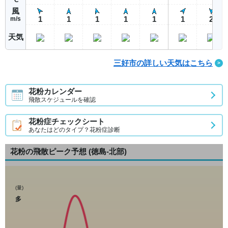
風
1
1
1
1
1
1
2
m/s
天気
三好市の詳しい天気はこちら
花粉カレンダー
飛散スケジュールを確認
花粉症チェックシート
あなたはどのタイプ？花粉症診断
花粉の飛散ピーク予想
(徳島-北部)
(量)
多