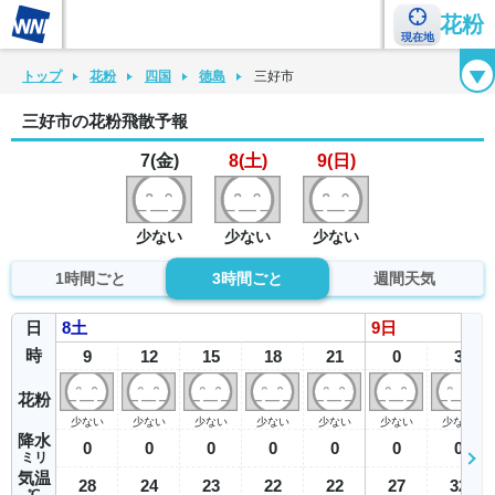
花粉
現在地
花粉カレンダー
花粉図鑑
花粉症チェックシート
花粉症ハンドブック
トップ
花粉
四国
徳島
三好市
三好市の花粉飛散予報
7(金)
8(土)
9(日)
少ない
少ない
少ない
1時間ごと
3時間ごと
週間天気
日
8
土
9
日
時
9
12
15
18
21
0
3
花粉
少ない
少ない
少ない
少ない
少ない
少ない
少ない
降水
0
0
0
0
0
0
0
ミリ
気温
28
24
23
22
22
27
32
℃