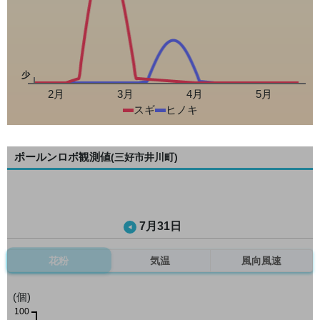
少
2月
3月
4月
5月
スギ
ヒノキ
ポールンロボ観測値
(三好市井川町)
7月31日
花粉
気温
風向風速
(個)
100