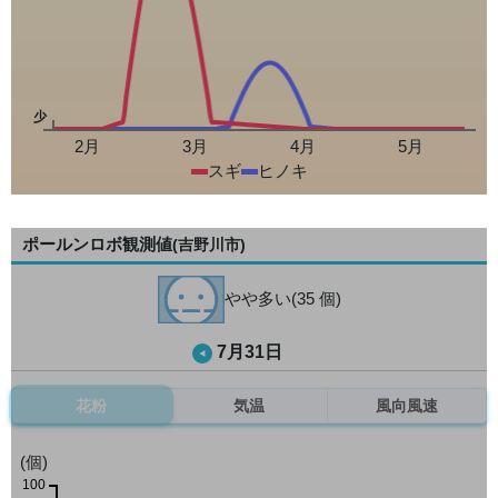
少
2月
3月
4月
5月
スギ
ヒノキ
ポールンロボ観測値
(吉野川市)
やや多い(35 個)
7月31日
花粉
気温
風向風速
(個)
100