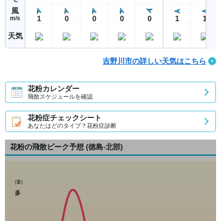
風
1
0
0
0
0
1
1
m/s
天気
吉野川市の詳しい天気はこちら
花粉カレンダー
飛散スケジュールを確認
花粉症チェックシート
あなたはどのタイプ？花粉症診断
花粉の飛散ピーク予想
(徳島-北部)
(量)
多