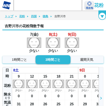
花粉
現在地
花粉カレンダー
花粉図鑑
花粉症チェックシート
花粉症ハンドブック
トップ
花粉
四国
徳島
吉野川市
吉野川市の花粉飛散予報
7(金)
8(土)
9(日)
少ない
少ない
少ない
1時間ごと
3時間ごと
週間天気
日
8
土
9
日
時
9
12
15
18
21
0
3
花粉
少ない
少ない
少ない
少ない
少ない
少ない
少ない
降水
0
0
0
0
0
0
0
ミリ
気温
31
28
26
25
25
29
33
℃