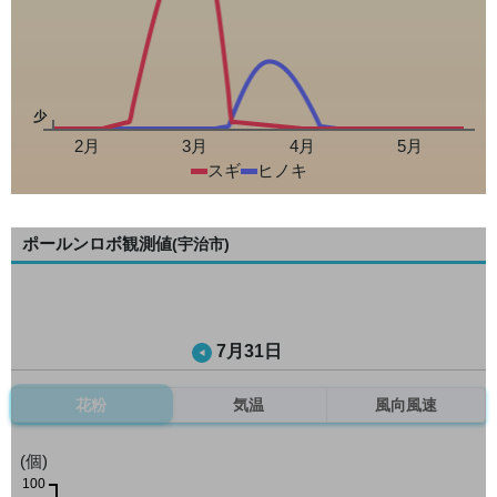
少
2月
3月
4月
5月
スギ
ヒノキ
ポールンロボ観測値
(宇治市)
7月31日
花粉
気温
風向風速
(個)
100