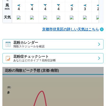
風
4
4
4
4
3
3
2
m/s
天気
京都市伏見区の詳しい天気はこちら
花粉カレンダー
飛散スケジュールを確認
花粉症チェックシート
あなたはどのタイプ？花粉症診断
花粉の飛散ピーク予想
(京都-南部)
(量)
多