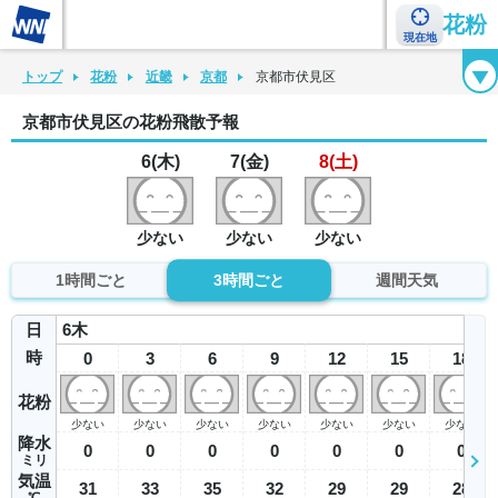
花粉
現在地
花粉カレンダー
花粉図鑑
花粉症チェックシート
花粉症ハンドブック
トップ
花粉
近畿
京都
京都市伏見区
京都市伏見区の花粉飛散予報
6(木)
7(金)
8(土)
少ない
少ない
少ない
1時間ごと
3時間ごと
週間天気
日
6
木
時
0
3
6
9
12
15
18
花粉
少ない
少ない
少ない
少ない
少ない
少ない
少ない
降水
0
0
0
0
0
0
0
ミリ
気温
31
33
35
32
29
29
28
℃