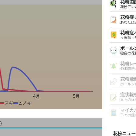
花粉図
花粉アレ
花粉症
あなたは
花粉症
＜医師・
ポール
独自の花
花粉レ
48時間
花粉飛
ポールン
症状報
月
4月
5月
日々の症
スギ
ヒノキ
マイカ
日々の症
)
花粉ニュー