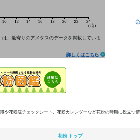
10
12
14
16
18
20
22
24
(時)
」は、最寄りのアメダス
のデータを掲載していま
詳しくはこちら
識や花粉症チェックシート、花粉カレンダーなど花粉の時期に役立つ情
花粉 トップ