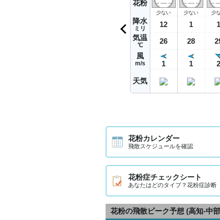
花粉
少ない
少ない
少
降水
12
1
ミリ
気温
26
28
2
℃
風
1
1
m/s
天気
花粉カレンダー
飛散スケジュールを確認
花粉症チェックシート
あなたはどのタイプ？花粉症診断
花粉の飛散ピーク予想
(高知-中部