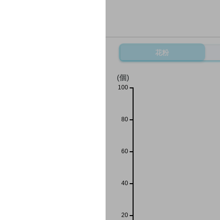
花粉
(個)
100
80
60
40
20