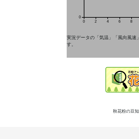
0
0
2
4
6
8
実況データの「気温」「風向風速
す。
秋花粉の豆知