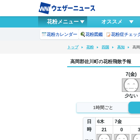
花粉メニュー
オススメ
花粉カレンダー
花粉図鑑
花粉症チェッ
トップ
花粉
四国
高知
高
高岡郡佐川町の花粉飛散予報
7(金)
少ない
1時間ごと
日
6
木
7
金
時
21
0