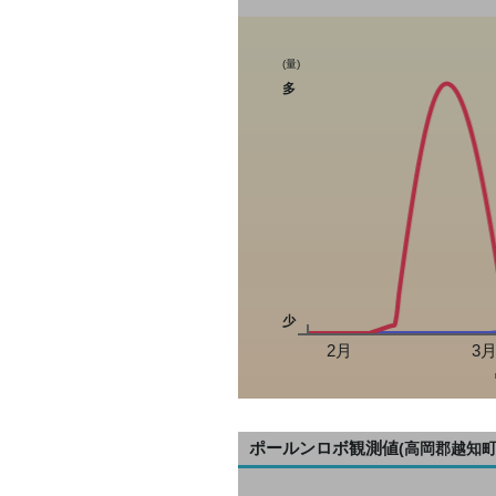
(量)
多
少
2月
3
ポールンロボ観測値
(高岡郡越知町