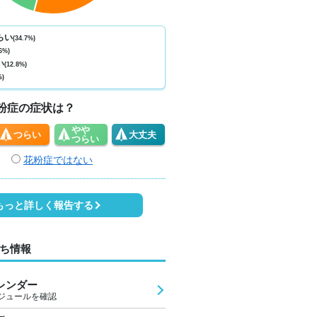
ない
少ない
少ない
少ない
少ない
少ない
少ない
少ない
少
0
0
0
0
0
0
0
0
らい
(34.7%)
6%)
1
31
28
25
24
23
23
27
3
い
(12.8%)
%)
1
1
0
0
0
0
0
0
粉症の症状は？
やや
つらい
大丈夫
つらい
花粉症ではない
もっと詳しく報告する
ち情報
レンダー
ジュールを確認