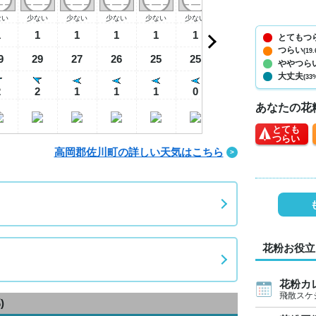
ない
少ない
少ない
少ない
少ない
少ない
少ない
少ない
少
1
1
1
1
1
1
0
0
とてもつ
つらい
(19.
9
29
27
26
25
25
24
28
3
ややつら
大丈夫
(33
2
2
1
1
1
0
0
0
あなたの花
とても
つらい
高岡郡佐川町の詳しい天気はこちら
花粉お役立
花粉カ
飛散スケ
)