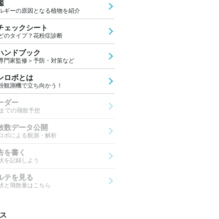
鑑
ルギーの原因となる植物を紹介
チェックシート
どのタイプ？花粉症診断
ハンドブック
専門家監修＞予防・対策など
ンロボとは
粉観測機で立ち向かう！
ーダー
先までの飛散予想
散数データ公開
ロボによる観測・解析
告を書く
状を記録しよう
ルテを見る
状と飛散量はこちら
ス