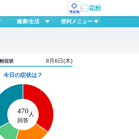
花粉
現在地
健康/生活
便利メニュー
8月6日(木)
粉症状
今日の症状は？
9
日
3
6
9
12
15
18
21
0