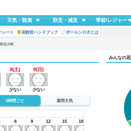
天気・観測
防災・減災
季節/レジャー
クシート
花粉症ハンドブック
ポールンロボとは
岡郡佐川町
みんなの花
8(土)
9(日)
少ない
少ない
3時間ごと
週間天気
8
土
3
6
9
12
15
18
21
0