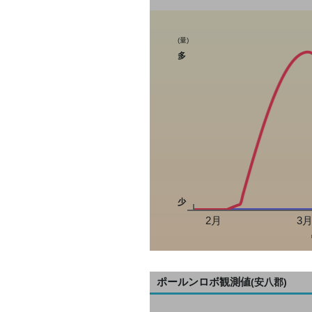
(量)
多
少
2月
3
ポールンロボ観測値
(安八郡)