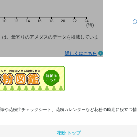
10
12
14
16
18
20
22
24
(時)
」は、最寄りのアメダス
のデータを掲載していま
詳しくはこちら
識や花粉症チェックシート、花粉カレンダーなど花粉の時期に役立つ情
花粉 トップ