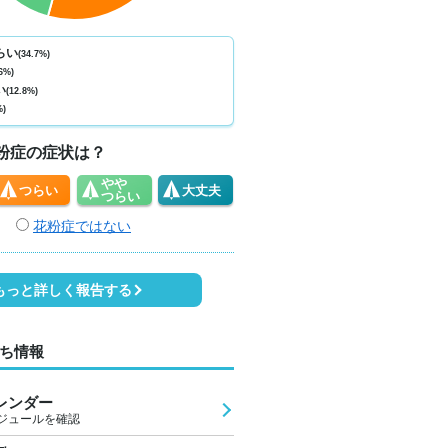
ない
少ない
少ない
少ない
少ない
少ない
少ない
少ない
少
0
0
0
0
0
0
0
0
らい
(34.7%)
6%)
6
29
33
35
31
27
26
25
2
い
(12.8%)
%)
1
1
2
3
2
2
1
1
粉症の症状は？
やや
つらい
大丈夫
つらい
花粉症ではない
もっと詳しく報告する
ち情報
レンダー
ジュールを確認