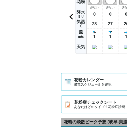
花粉
少ない
少ない
少
降水
0
0
ミリ
気温
28
27
2
℃
風
1
1
m/s
天気
花粉カレンダー
飛散スケジュールを確認
花粉症チェックシート
あなたはどのタイプ？花粉症診断
花粉の飛散ピーク予想
(岐阜-美濃