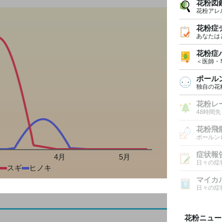
花粉図
花粉アレ
花粉症
あなたは
花粉症
＜医師・
ポール
独自の花
花粉レ
48時間
花粉飛
ポールン
症状報
月
4月
5月
日々の症
スギ
ヒノキ
マイカ
日々の症
花粉ニュー