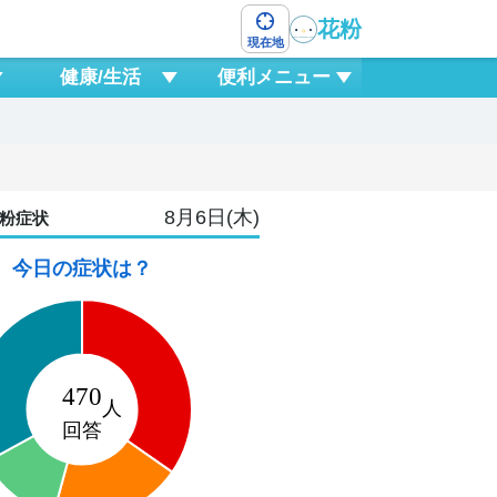
花粉
現在地
健康/生活
便利メニュー
8月6日(木)
粉症状
今日の症状は？
8
土
1
0
3
6
9
12
15
18
2