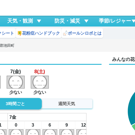
天気・観測
防災・減災
季節/レジャー
クシート
花粉症ハンドブック
ポールンロボとは
斐郡池田町
みんなの花
7(金)
8(土)
少ない
少ない
3時間ごと
週間天気
7
金
1
0
3
6
9
12
15
18
2