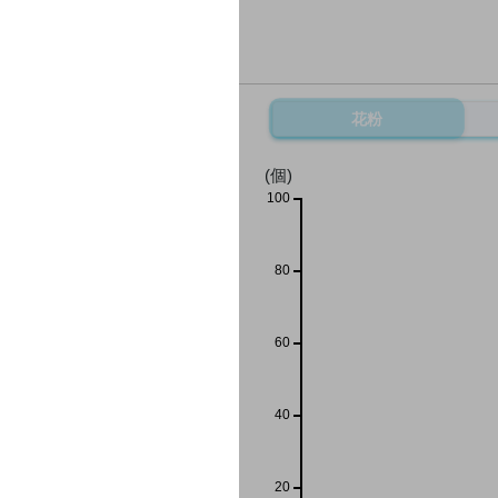
花粉
(個)
100
80
60
40
20