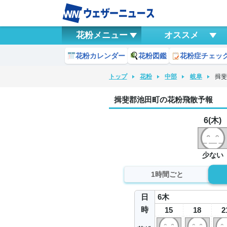
花粉メニュー
オススメ
花粉カレンダー
花粉図鑑
花粉症チェッ
トップ
花粉
中部
岐阜
揖
揖斐郡池田町の花粉飛散予報
6(木)
少ない
1時間ごと
日
6
木
時
15
18
2