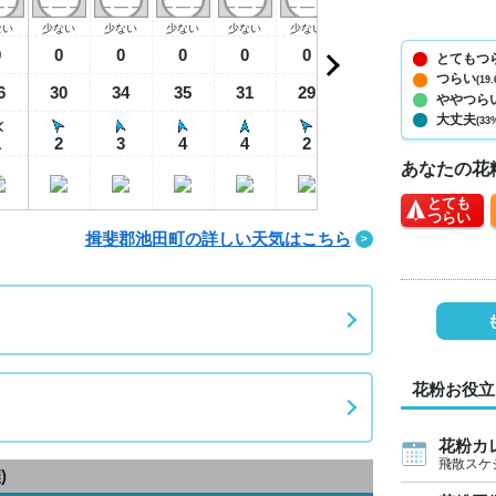
ない
少ない
少ない
少ない
少ない
少ない
少ない
少ない
少
0
0
0
0
0
0
0
0
とてもつ
つらい
(19.
6
30
34
35
31
29
28
27
2
ややつら
大丈夫
(33
1
2
3
4
4
2
1
1
あなたの花
とても
つらい
揖斐郡池田町の詳しい天気はこちら
花粉お役立
花粉カ
飛散スケ
)