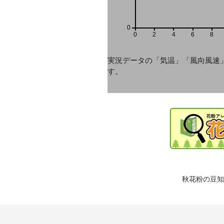
0
0
2
4
6
8
実況データの「気温」「風向風速
す。
秋花粉の豆知