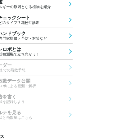
鑑
ルギーの原因となる植物を紹介
チェックシート
どのタイプ？花粉症診断
ハンドブック
専門家監修＞予防・対策など
ンロボとは
粉観測機で立ち向かう！
ーダー
先までの飛散予想
散数データ公開
ロボによる観測・解析
告を書く
状を記録しよう
ルテを見る
状と飛散量はこちら
ス