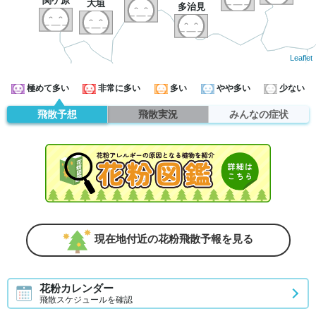
関ケ原
大垣
多治見
Leaflet
極めて多い
非常に多い
多い
やや多い
少ない
飛散予想
飛散実況
みんなの症状
現在地付近の花粉飛散予報を見る
花粉カレンダー
飛散スケジュールを確認