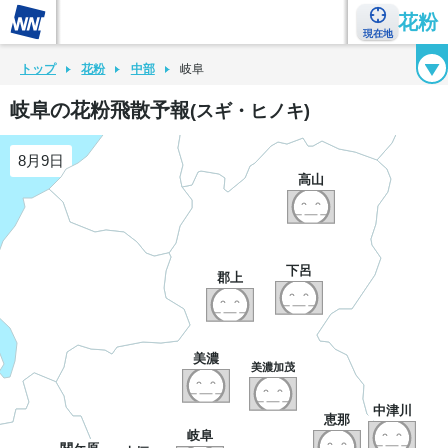
花粉
現在地
花粉カレンダー
花粉図鑑
花粉症チェックシート
花粉症ハンドブック
トップ
花粉
中部
岐阜
岐阜の花粉飛散予報
(スギ・ヒノキ)
8月9日
高山
下呂
郡上
美濃
美濃加茂
中津川
恵那
岐阜