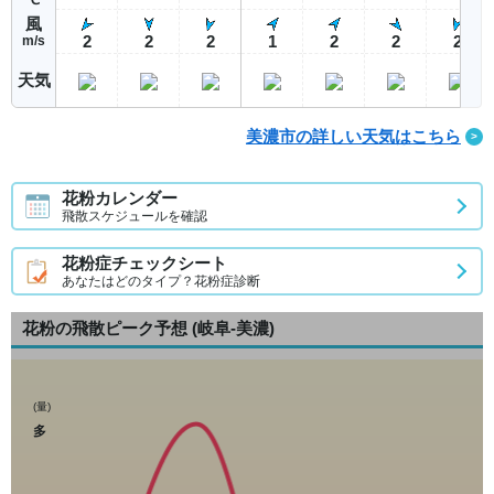
風
2
2
2
1
2
2
2
m/s
天気
美濃市の詳しい天気はこちら
花粉カレンダー
飛散スケジュールを確認
花粉症チェックシート
あなたはどのタイプ？花粉症診断
花粉の飛散ピーク予想
(岐阜-美濃)
(量)
多