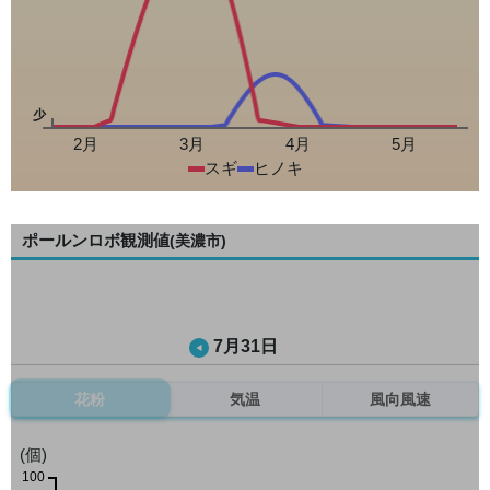
少
2月
3月
4月
5月
スギ
ヒノキ
ポールンロボ観測値
(美濃市)
7月31日
花粉
気温
風向風速
(個)
100