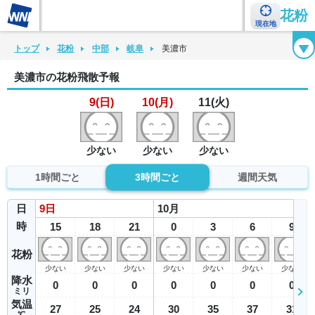
花粉
現在地
花粉カレンダー
花粉図鑑
花粉症チェックシート
花粉症ハンドブック
トップ
花粉
中部
岐阜
美濃市
美濃市の花粉飛散予報
9(日)
10(月)
11(火)
少ない
少ない
少ない
1時間ごと
3時間ごと
週間天気
日
9
日
10
月
時
15
18
21
0
3
6
9
花粉
少ない
少ない
少ない
少ない
少ない
少ない
少ない
降水
0
0
0
0
0
0
0
ミリ
気温
27
25
24
30
35
37
31
℃