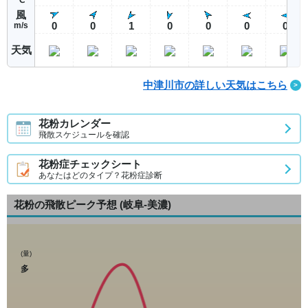
風
0
0
1
0
0
0
0
m/s
天気
中津川市の詳しい天気はこちら
花粉カレンダー
飛散スケジュールを確認
花粉症チェックシート
あなたはどのタイプ？花粉症診断
花粉の飛散ピーク予想
(岐阜-美濃)
(量)
多