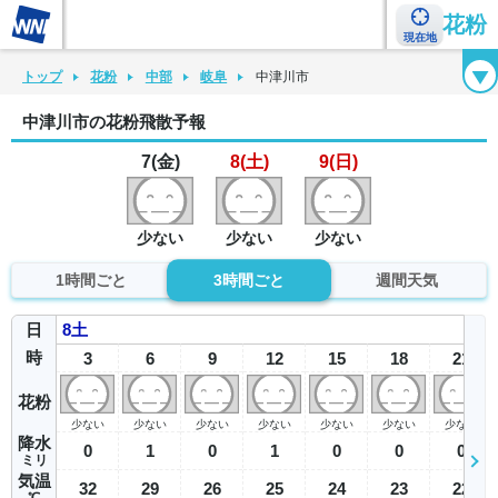
花粉
現在地
花粉カレンダー
花粉図鑑
花粉症チェックシート
花粉症ハンドブック
トップ
花粉
中部
岐阜
中津川市
中津川市の花粉飛散予報
7(金)
8(土)
9(日)
少ない
少ない
少ない
1時間ごと
3時間ごと
週間天気
日
8
土
時
3
6
9
12
15
18
21
花粉
少ない
少ない
少ない
少ない
少ない
少ない
少ない
降水
0
1
0
1
0
0
0
ミリ
気温
32
29
26
25
24
23
22
℃