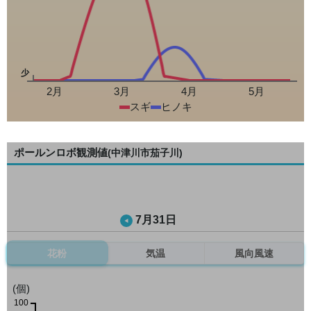
少
2月
3月
4月
5月
スギ
ヒノキ
ポールンロボ観測値
(中津川市茄子川)
7月31日
花粉
気温
風向風速
(個)
100