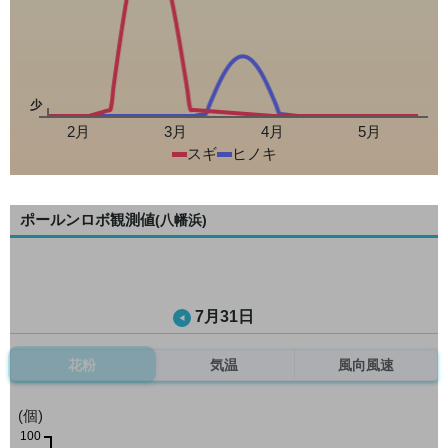
少
2月
3月
4月
5月
スギ
ヒノキ
ポールンロボ観測値
(八幡浜)
7月31日
花粉
気温
風向風速
(個)
100