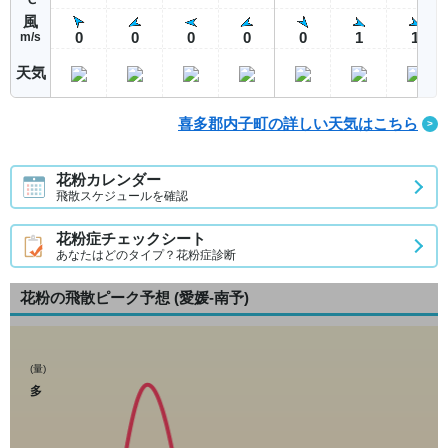
風
0
0
0
0
0
1
1
m/s
天気
喜多郡内子町の詳しい天気はこちら
花粉カレンダー
飛散スケジュールを確認
花粉症チェックシート
あなたはどのタイプ？花粉症診断
花粉の飛散ピーク予想
(愛媛-南予)
(量)
多