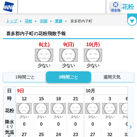
花粉
現在地
花粉カレンダー
花粉図鑑
花粉症チェックシート
花粉症ハンドブック
トップ
花粉
四国
愛媛
喜多郡内子町
喜多郡内子町の花粉飛散予報
8(土)
9(日)
10(月)
少ない
少ない
少ない
1時間ごと
3時間ごと
週間天気
日
9
日
10
月
時
12
15
18
21
0
3
6
花粉
少ない
少ない
少ない
少ない
少ない
少ない
少ない
降水
0
0
0
0
0
0
0
ミリ
気温
27
25
24
23
27
32
32
℃