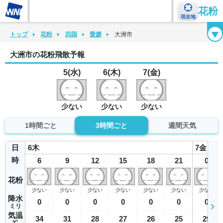
花粉
現在地
花粉カレンダー
花粉図鑑
花粉症チェックシート
花粉症ハンドブック
トップ
花粉
四国
愛媛
大洲市
大洲市の花粉飛散予報
5(水)
6(木)
7(金)
少ない
少ない
少ない
1時間ごと
3時間ごと
週間天気
日
6
木
7
金
時
6
9
12
15
18
21
0
花粉
少ない
少ない
少ない
少ない
少ない
少ない
少ない
降水
0
0
0
0
0
0
0
ミリ
気温
34
31
28
27
26
25
29
℃