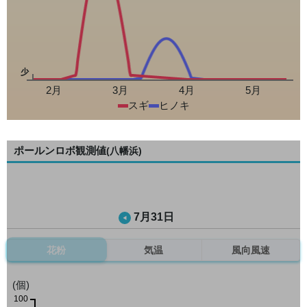
少
2月
3月
4月
5月
スギ
ヒノキ
ポールンロボ観測値
(八幡浜)
7月31日
花粉
気温
風向風速
(個)
100