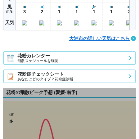
風
3
2
1
1
1
1
2
m/s
天気
大洲市の詳しい天気はこちら
花粉カレンダー
飛散スケジュールを確認
花粉症チェックシート
あなたはどのタイプ？花粉症診断
花粉の飛散ピーク予想
(愛媛-南予)
(量)
多