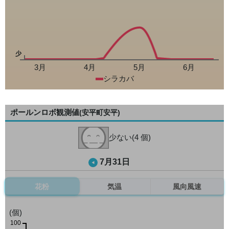
少
3月
4月
5月
6月
シラカバ
ポールンロボ観測値
(安平町安平)
少ない(4 個)
7月31日
花粉
気温
風向風速
(個)
100