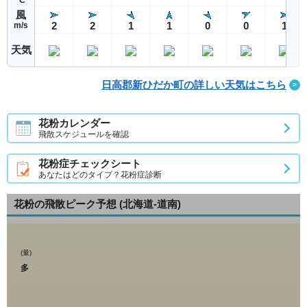
風
2
2
1
1
0
0
1
m/s
天気
日高郡新ひだか町の詳しい天気はこちら
花粉カレンダー
飛散スケジュールを確認
花粉症チェックシート
あなたはどのタイプ？花粉症診断
花粉の飛散ピーク予想
(北海道-道南)
(量)
多