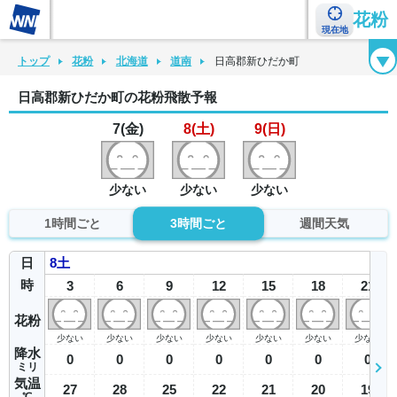
花粉
現在地
花粉カレンダー
花粉図鑑
花粉症チェックシート
花粉症ハンドブック
トップ
花粉
北海道
道南
日高郡新ひだか町
日高郡新ひだか町の花粉飛散予報
7(金)
8(土)
9(日)
少ない
少ない
少ない
1時間ごと
3時間ごと
週間天気
日
8
土
時
3
6
9
12
15
18
21
花粉
少ない
少ない
少ない
少ない
少ない
少ない
少ない
降水
0
0
0
0
0
0
0
ミリ
気温
27
28
25
22
21
20
19
℃