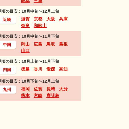
岐阜
三重
見頃の目安：10月中旬〜12月上旬
滋賀
京都
大阪
兵庫
近畿
奈良
和歌山
見頃の目安：10月中旬〜11月下旬
岡山
広島
鳥取
島根
中国
山口
見頃の目安：10月上旬〜11月下旬
徳島
香川
愛媛
高知
四国
見頃の目安：10月下旬〜12月上旬
福岡
佐賀
長崎
大分
九州
熊本
宮崎
鹿児島