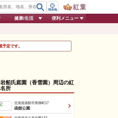
現在地
健康/生活
便利メニュー
掲載予定です。
旧岩船氏庭園（香雪園）周辺の紅
葉名所
北海道函館市青柳町17
函館公園
北海道北斗市向野132