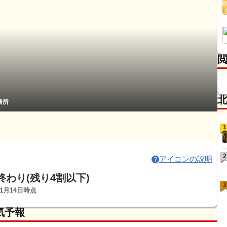
務所
1
2
アイコンの説明
終わり(残り4割以下)
3
11月14日時点
気予報