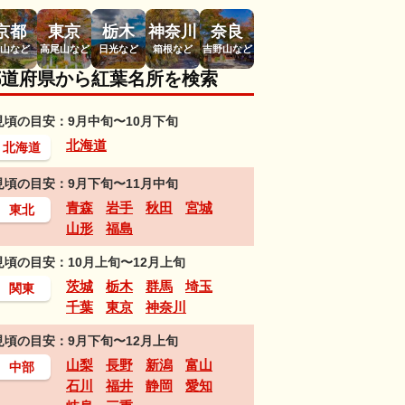
京都
東京
栃木
神奈川
奈良
山など
高尾山など
日光など
箱根など
吉野山など
都道府県から紅葉名所を検索
見頃の目安：9月中旬〜10月下旬
北海道
北海道
見頃の目安：9月下旬〜11月中旬
青森
岩手
秋田
宮城
東北
山形
福島
見頃の目安：10月上旬〜12月上旬
茨城
栃木
群馬
埼玉
関東
千葉
東京
神奈川
見頃の目安：9月下旬〜12月上旬
山梨
長野
新潟
富山
中部
石川
福井
静岡
愛知