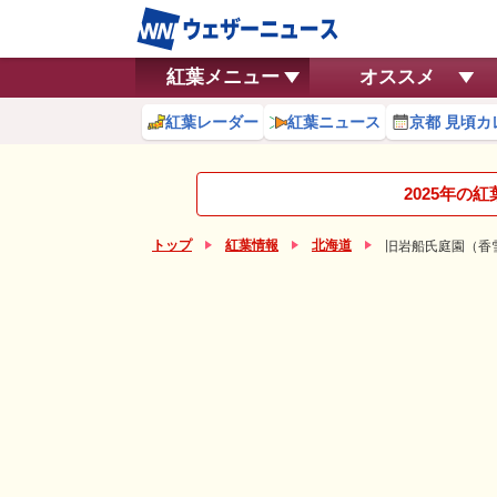
紅葉メニュー
オススメ
紅葉レーダー
紅葉ニュース
京都 見頃カ
2025年の
トップ
紅葉情報
北海道
旧岩船氏庭園（香