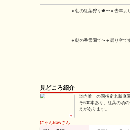
🔸朝の紅葉狩り🍁〜🔸去年
🔸朝の香雪園で〜🔸曇り空で
見どころ紹介
道内唯一の国指定名勝庭
そ600本あり、紅葉の頃
えがあります。
にゃんBowさん