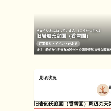
きゅういわふねしていえん （こうせつえん）
旧岩船氏庭園（香雪園）
紅葉祭り・イベントがある
提供：函館市住宅都市施設公社 公園管理部 東部公園事
見頃状況
旧岩船氏庭園（香雪園）周辺の天