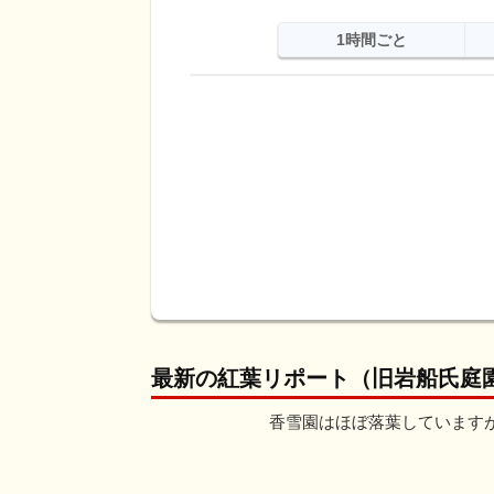
1時間ごと
日
天気
最高
最低
降水
最新の紅葉リポート（旧岩船氏庭
香雪園はほぼ落葉していますが