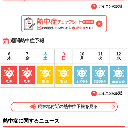
アイコンの説明
週間熱中症予報
6
7
8
9
10
11
12
木
金
土
日
月
火
水
アイコンの説明
現在地付近の熱中症予報を見る
熱中症に関するニュース