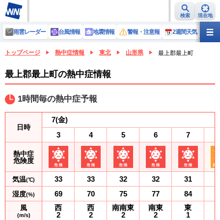
検索
現在地
雨雲レーダー
台風情報
地震情報
警報・注意報
2週間天気
ラ
トップページ
熱中症情報
東北
山形県
最上郡最上町
最上郡最上町の熱中症情報
1時間毎の熱中症予報
7
(金)
日時
3
4
5
6
7
熱中症
危険度
33
33
32
32
31
気温
(℃)
69
70
75
77
84
湿度
(%)
西
西
南南東
南東
東
風
2
2
2
2
1
(m/s)