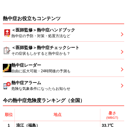
熱中症お役立ちコンテンツ
＜医師監修＞熱中症ハンドブック
熱中症の予防・対策・処置方法など
＜医師監修＞熱中症チェックシート
その症状もしかすると熱中症かも？
熱中症レーダー
自由に拡大可能・24時間後の予測も
熱中症アラーム
危険な気象条件になったらお知らせ
今の熱中症危険度ランキング（全国）
暑さ
順位
地点
(WBGT)
1
浪江
（
福島
）
33.7℃