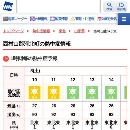
検索
現在地
雨雲レーダー
台風情報
地震情報
警報・注意報
2週間天気
ラ
トップページ
熱中症情報
東北
山形県
西村山郡河北町
西村山郡河北町の熱中症情報
1時間毎の熱中症予報
8
(土)
日時
10
11
12
13
14
熱中症
危険度
27
26
26
26
26
気温
(℃)
90
92
93
93
93
湿度
(%)
北東
東北東
東北東
東北東
東北東
東
風
1
1
1
1
0
(m/s)