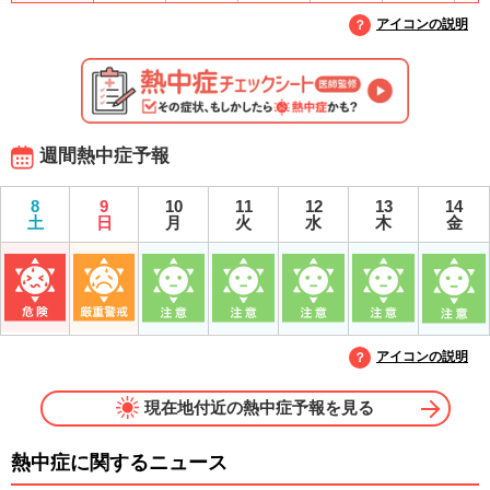
アイコンの説明
週間熱中症予報
8
9
10
11
12
13
14
土
日
月
火
水
木
金
アイコンの説明
現在地付近の熱中症予報を見る
熱中症に関するニュース