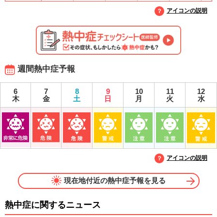
アイコンの説明
週間熱中症予報
6
7
8
9
10
11
12
木
金
土
日
月
火
水
アイコンの説明
現在地付近の熱中症予報を見る
熱中症に関するニュース