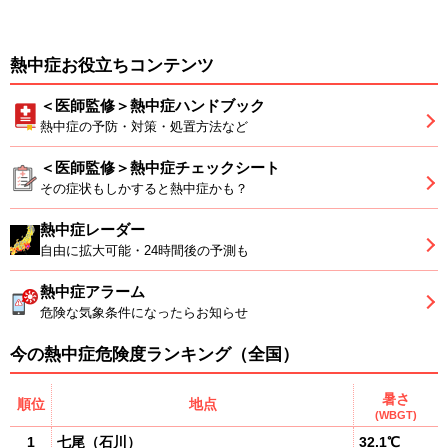
熱中症お役立ちコンテンツ
＜医師監修＞熱中症ハンドブック
熱中症の予防・対策・処置方法など
＜医師監修＞熱中症チェックシート
その症状もしかすると熱中症かも？
熱中症レーダー
自由に拡大可能・24時間後の予測も
熱中症アラーム
危険な気象条件になったらお知らせ
今の熱中症危険度ランキング（全国）
暑さ
順位
地点
(WBGT)
1
七尾
（
石川
）
32.1℃