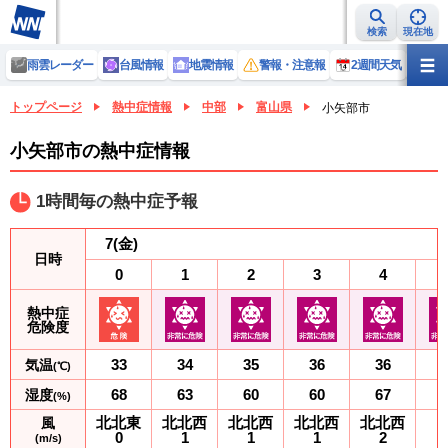
検索
現在地
雨雲レーダー
台風情報
地震情報
警報・注意報
2週間天気
ラ
トップページ
熱中症情報
中部
富山県
小矢部市
小矢部市の熱中症情報
1時間毎の熱中症予報
7
(金)
日時
0
1
2
3
4
熱中症
危険度
33
34
35
36
36
気温
(℃)
68
63
60
60
67
湿度
(%)
北北東
北北西
北北西
北北西
北北西
風
0
1
1
1
2
(m/s)