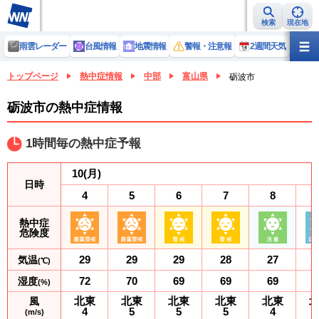
検索
現在地
雨雲レーダー
台風情報
地震情報
警報・注意報
2週間天気
ラ
トップページ
熱中症情報
中部
富山県
砺波市
砺波市の熱中症情報
1時間毎の熱中症予報
10
(月)
日時
4
5
6
7
8
熱中症
危険度
29
29
29
28
27
気温
(℃)
72
70
69
69
69
湿度
(%)
北東
北東
北東
北東
北東
風
4
5
5
5
4
(m/s)