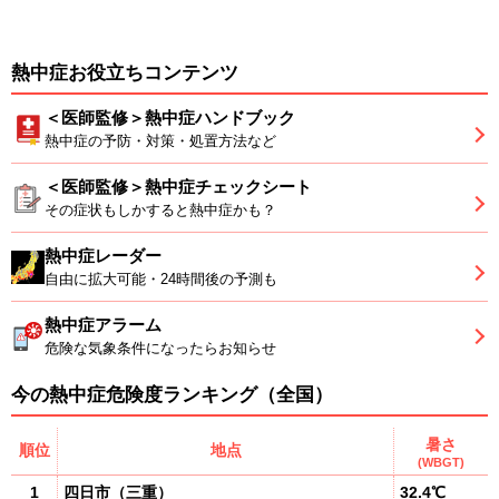
熱中症お役立ちコンテンツ
＜医師監修＞熱中症ハンドブック
熱中症の予防・対策・処置方法など
＜医師監修＞熱中症チェックシート
その症状もしかすると熱中症かも？
熱中症レーダー
自由に拡大可能・24時間後の予測も
熱中症アラーム
危険な気象条件になったらお知らせ
今の熱中症危険度ランキング（全国）
暑さ
順位
地点
(WBGT)
1
四日市
（
三重
）
32.4℃