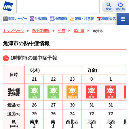
検索
現在地
雨雲レーダー
台風情報
地震情報
警報・注意報
2週間天気
ラ
トップページ
熱中症情報
中部
富山県
魚津市
魚津市の熱中症情報
1時間毎の熱中症予報
6
(木)
7
(金)
日時
21
22
23
0
1
熱中症
危険度
26
27
30
31
31
気温
(℃)
79
76
74
72
72
湿度
(%)
南東
南
西北西
北西
北西
北
風
2
1
1
1
2
(m/s)