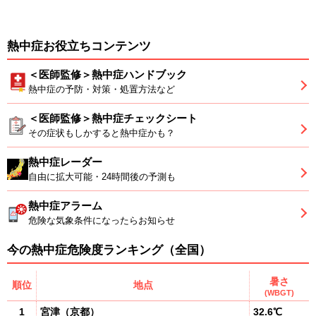
熱中症お役立ちコンテンツ
＜医師監修＞熱中症ハンドブック
熱中症の予防・対策・処置方法など
＜医師監修＞熱中症チェックシート
その症状もしかすると熱中症かも？
熱中症レーダー
自由に拡大可能・24時間後の予測も
熱中症アラーム
危険な気象条件になったらお知らせ
今の熱中症危険度ランキング（全国）
暑さ
順位
地点
(WBGT)
1
宮津
（
京都
）
32.6℃