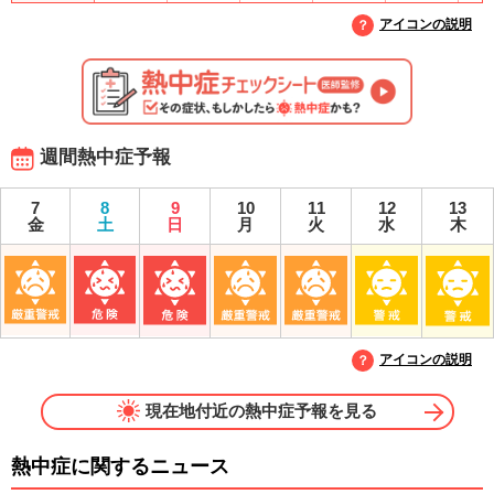
アイコンの説明
週間熱中症予報
7
8
9
10
11
12
13
金
土
日
月
火
水
木
アイコンの説明
現在地付近の熱中症予報を見る
熱中症に関するニュース