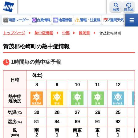
検索
現在地
雨雲レーダー
台風情報
地震情報
警報・注意報
2週間天気
ラ
トップページ
熱中症情報
中部
静岡県
賀茂郡松崎町
賀茂郡松崎町の熱中症情報
1時間毎の熱中症予報
8
(土)
日時
8
9
10
11
12
熱中症
危険度
30
28
27
26
25
気温
(℃)
81
84
89
91
92
湿度
(%)
南
南
南東
東
東
風
2
1
1
1
1
(m/s)