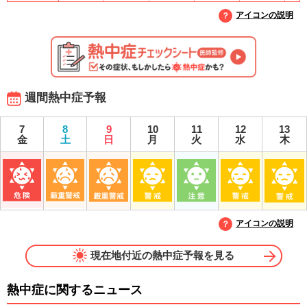
アイコンの説明
週間熱中症予報
7
8
9
10
11
12
13
金
土
日
月
火
水
木
アイコンの説明
現在地付近の熱中症予報を見る
熱中症に関するニュース