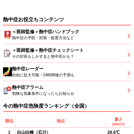
熱中症お役立ちコンテンツ
＜医師監修＞熱中症ハンドブック
熱中症の予防・対策・処置方法など
＜医師監修＞熱中症チェックシート
その症状もしかすると熱中症かも？
熱中症レーダー
自由に拡大可能・24時間後の予測も
熱中症アラーム
危険な気象条件になったらお知らせ
今の熱中症危険度ランキング（全国）
暑さ
順位
地点
(WBGT)
1
白山白峰
（
石川
）
28.6℃