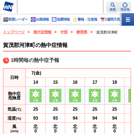
検索
現在地
雨雲レーダー
台風情報
地震情報
警報・注意報
2週間天気
ラ
トップページ
熱中症情報
中部
静岡県
賀茂郡河津町
賀茂郡河津町の熱中症情報
1時間毎の熱中症予報
7
(金)
日時
14
15
16
17
18
熱中症
危険度
25
25
25
25
25
気温
(℃)
93
93
94
94
94
湿度
(%)
北
北
北
北
北
風
0
0
0
0
0
(m/s)