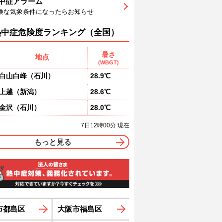
中症アラーム
9
72
65
60
55
51
49
険な気象条件になったらお知らせ
東
東
東
東
東
東
東
2
3
3
3
3
3
熱中症危険度ランキング（全国）
暑さ
地点
(WBGT)
白山白峰
（
石川
）
28.9℃
上越
（
新潟
）
28.6℃
金沢
（
石川
）
28.0℃
7日12時00分 現在
もっと見る
市都島区
大阪市福島区