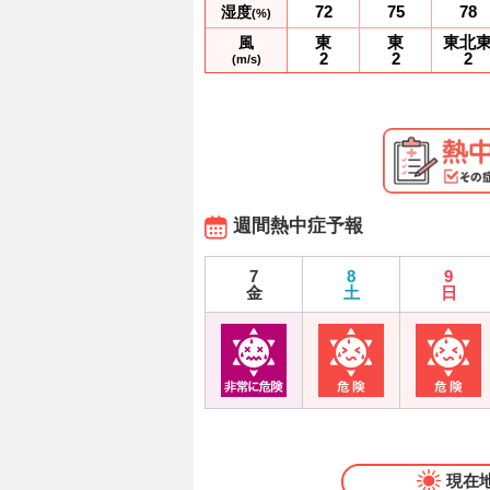
72
75
78
湿度
(%)
東
東
東北
風
2
2
2
(m/s)
週間熱中症予報
7
8
9
金
土
日
現在