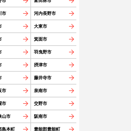
野市
富田林市
川市
河内長野市
市
大東市
市
箕面市
市
羽曳野市
市
摂津市
市
藤井寺市
阪市
泉南市
畷市
交野市
狭山市
阪南市
郡島本町
豊能郡豊能町