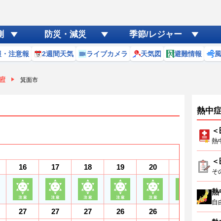
測
防災・減災
季節/レジャー
報・注意報
2週間天気
ライブカメラ
天気図
避難情報
府
箕面市
熱中
＜
熱
＜
16
17
18
19
20
21
2
そ
熱
自
27
27
27
26
26
26
2