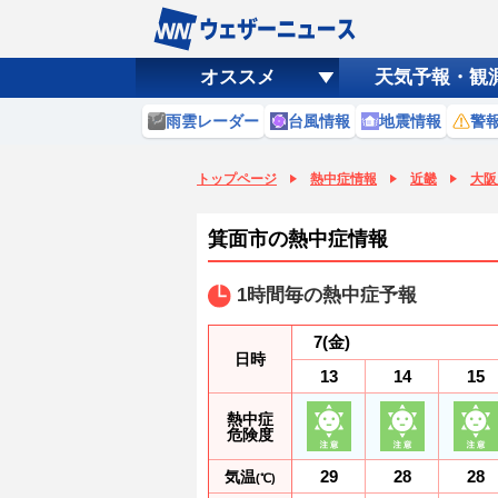
オススメ
天気予報・観
雨雲レーダー
台風情報
地震情報
警
トップページ
熱中症情報
近畿
大阪
箕面市の熱中症情報
1時間毎の熱中症予報
7
(金)
日時
13
14
15
熱中症
危険度
29
28
28
気温
(℃)