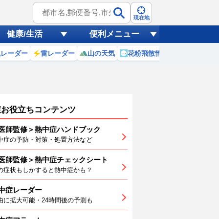
現在地
健康/生活
便利メニュー
風レーダー
雷レーダー
山の天気
花粉飛散情報
世界天気
症お役立ちコンテンツ
医師監修＞熱中症ハンドブック
中症の予防・対策・処置方法など
8
(土)
医師監修＞熱中症チェックシート
2
23
0
1
2
3
4
の症状もしかすると熱中症かも？
中症レーダー
由に拡大可能・24時間後の予測も
7
29
31
32
33
34
35