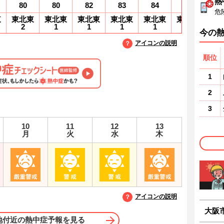
熱
80
80
82
83
84
84
7
危
東
東北東
東北東
東北東
東北東
東北東
東北東
2
1
1
1
1
2
2
今の
アイコンの説明
順位
1
2
3
10
11
12
13
月
火
水
木
アイコンの説明
大阪
地付近の熱中症予報を見る