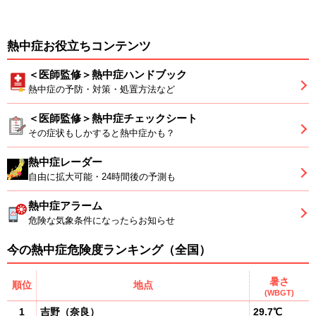
熱中症お役立ちコンテンツ
＜医師監修＞熱中症ハンドブック
熱中症の予防・対策・処置方法など
＜医師監修＞熱中症チェックシート
その症状もしかすると熱中症かも？
熱中症レーダー
自由に拡大可能・24時間後の予測も
熱中症アラーム
危険な気象条件になったらお知らせ
今の熱中症危険度ランキング（全国）
暑さ
順位
地点
(WBGT)
1
吉野
（
奈良
）
29.7℃