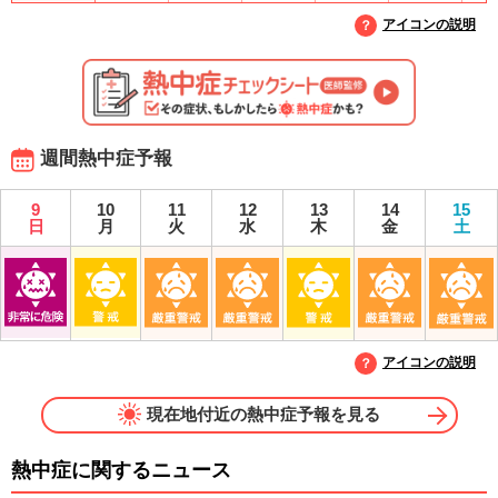
アイコンの説明
週間熱中症予報
9
10
11
12
13
14
15
日
月
火
水
木
金
土
アイコンの説明
現在地付近の熱中症予報を見る
熱中症に関するニュース