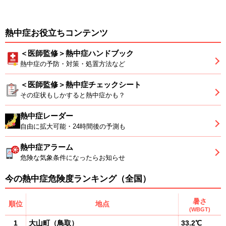
熱中症お役立ちコンテンツ
＜医師監修＞熱中症ハンドブック
熱中症の予防・対策・処置方法など
＜医師監修＞熱中症チェックシート
その症状もしかすると熱中症かも？
熱中症レーダー
自由に拡大可能・24時間後の予測も
熱中症アラーム
危険な気象条件になったらお知らせ
今の熱中症危険度ランキング（全国）
暑さ
順位
地点
(WBGT)
1
大山町
（
鳥取
）
33.2℃