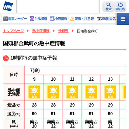
検索
現在地
雨雲レーダー
台風情報
地震情報
警報・注意報
2週間天気
ラ
トップページ
熱中症情報
沖縄県
国頭郡金武町
国頭郡金武町の熱中症情報
1時間毎の熱中症予報
7
(金)
日時
9
10
11
12
13
熱中症
危険度
28
28
29
29
29
気温
(℃)
90
91
91
91
90
湿度
(%)
南西
南南西
南南西
南南西
南
風
10
12
12
12
12
(m/s)