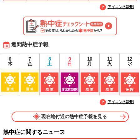
アイコンの説明
週間熱中症予報
6
7
8
9
10
11
12
木
金
土
日
月
火
水
アイコンの説明
現在地付近の熱中症予報を見る
熱中症に関するニュース