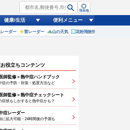
現在地
健康/生活
便利メニュー
風レーダー
雷レーダー
山の天気
花粉飛散情報
世界天気
症お役立ちコンテンツ
医師監修＞熱中症ハンドブック
中症の予防・対策・処置方法など
医師監修＞熱中症チェックシート
7
18
19
20
21
22
23
の症状もしかすると熱中症かも？
中症レーダー
由に拡大可能・24時間後の予測も
6
25
25
25
25
26
29