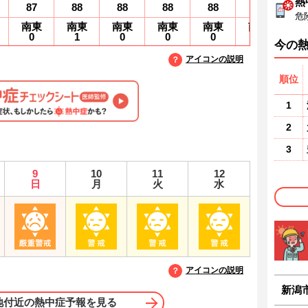
熱
87
88
88
88
88
89
9
危
南東
南東
南東
南東
南東
南東
南
0
1
0
0
0
0
0
今の
アイコンの説明
順位
1
2
3
9
10
11
12
日
月
火
水
アイコンの説明
新潟
地付近の熱中症予報を見る