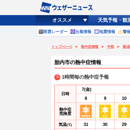
オススメ
天気予報・観
雨雲レーダー
台風情報
地震情報
警
トップページ
熱中症情報
中部
新潟
胎内市の熱中症情報
1時間毎の熱中症予報
7
(金)
日時
8
9
10
熱中症
危険度
31
30
29
気温
(℃)