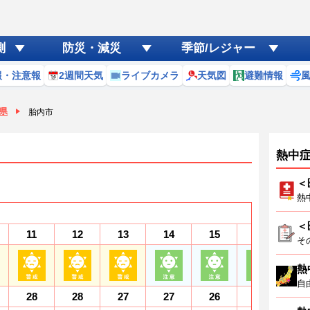
測
防災・減災
季節/レジャー
報・注意報
2週間天気
ライブカメラ
天気図
避難情報
県
胎内市
熱中
＜
熱
＜
11
12
13
14
15
16
1
そ
熱
自
28
28
27
27
26
26
2