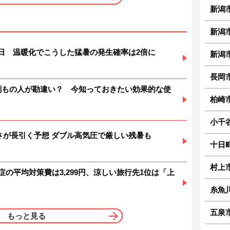
新潟
新潟
暑日 温暖化でこうした猛暑の発生確率は2倍に
新潟
長岡
6割もの人が勘違い？ 今知っておきたい効果的な使
柏崎
小千
 暑さが長引く予想 ダブル高気圧で厳しい残暑も
十日
村上
症の平均対策費は3,299円、涼しい旅行先1位は「上
糸魚
五泉
もっと見る