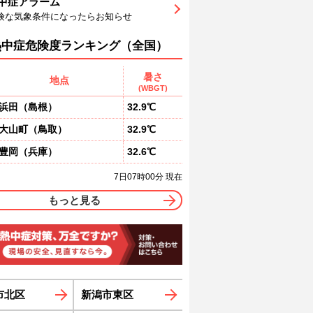
中症アラーム
0
90
89
89
88
86
82
険な気象条件になったらお知らせ
東
南東
南東
南東
南東
南南東
北西
0
0
0
0
0
0
熱中症危険度ランキング（全国）
暑さ
地点
(WBGT)
浜田
（
島根
）
32.9℃
大山町
（
鳥取
）
32.9℃
豊岡
（
兵庫
）
32.6℃
7日07時00分 現在
もっと見る
市北区
新潟市東区