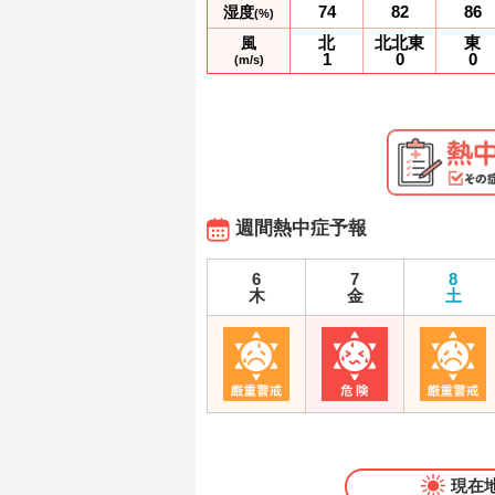
74
82
86
湿度
(%)
北
北北東
東
風
1
0
0
(m/s)
週間熱中症予報
6
7
8
木
金
土
現在