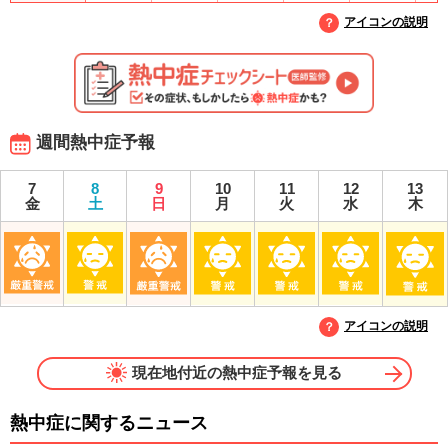
アイコンの説明
週間熱中症予報
7
8
9
10
11
12
13
金
土
日
月
火
水
木
アイコンの説明
現在地付近の熱中症予報を見る
熱中症に関するニュース