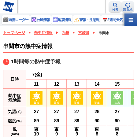
検索
現在地
雨雲レーダー
台風情報
地震情報
警報・注意報
2週間天気
ラ
トップページ
熱中症情報
九州
宮崎県
串間市
串間市の熱中症情報
1時間毎の熱中症予報
7
(金)
日時
11
12
13
14
15
熱中症
危険度
27
27
27
28
27
気温
(℃)
89
89
89
90
90
湿度
(%)
東
東
東
東
東
風
10
9
9
8
8
(m/s)