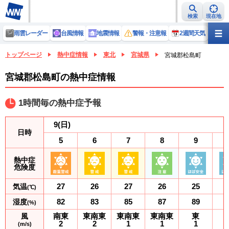
検索
現在地
雨雲レーダー
台風情報
地震情報
警報・注意報
2週間天気
ラ
トップページ
熱中症情報
東北
宮城県
宮城郡松島町
宮城郡松島町の熱中症情報
1時間毎の熱中症予報
9
(日)
日時
5
6
7
8
9
熱中症
危険度
27
26
27
26
25
気温
(℃)
82
83
85
87
89
湿度
(%)
南東
東南東
東南東
東南東
東
風
2
2
1
1
1
(m/s)