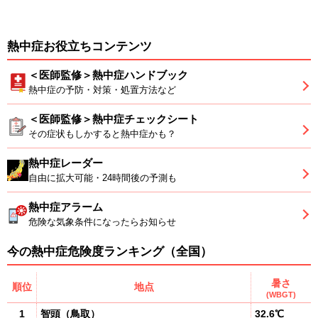
熱中症お役立ちコンテンツ
＜医師監修＞熱中症ハンドブック
熱中症の予防・対策・処置方法など
＜医師監修＞熱中症チェックシート
その症状もしかすると熱中症かも？
熱中症レーダー
自由に拡大可能・24時間後の予測も
熱中症アラーム
危険な気象条件になったらお知らせ
今の熱中症危険度ランキング（全国）
暑さ
順位
地点
(WBGT)
1
智頭
（
鳥取
）
32.6℃