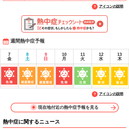
アイコンの説明
週間熱中症予報
7
8
9
10
11
12
13
金
土
日
月
火
水
木
アイコンの説明
現在地付近の熱中症予報を見る
熱中症に関するニュース