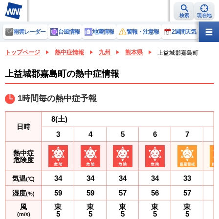
検索
現在地
雨雲レーダー
台風情報
地震情報
警報・注意報
2週間天気
ラ
トップページ
熱中症情報
九州
熊本県
上益城郡嘉島町
上益城郡嘉島町の熱中症情報
1時間毎の熱中症予報
8
(土)
日時
3
4
5
6
7
熱中症
危険度
34
34
34
34
33
気温
(℃)
59
59
57
56
57
湿度
(%)
東
東
東
東
東
風
5
5
5
5
5
(m/s)