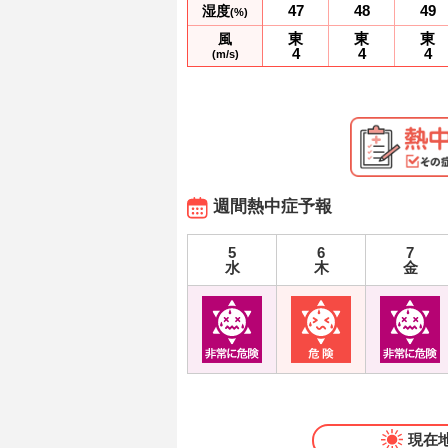
47
48
49
湿度
(%)
東
東
東
風
4
4
4
(m/s)
週間熱中症予報
5
6
7
水
木
金
現在