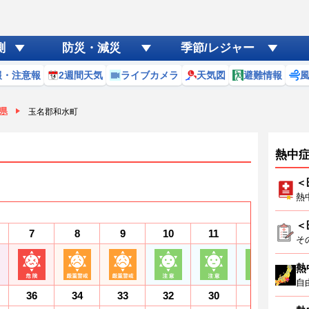
測
防災・減災
季節/レジャー
報・注意報
2週間天気
ライブカメラ
天気図
避難情報
県
玉名郡和水町
熱中
＜
熱
＜
7
8
9
10
11
12
1
そ
熱
自
36
34
33
32
30
30
2