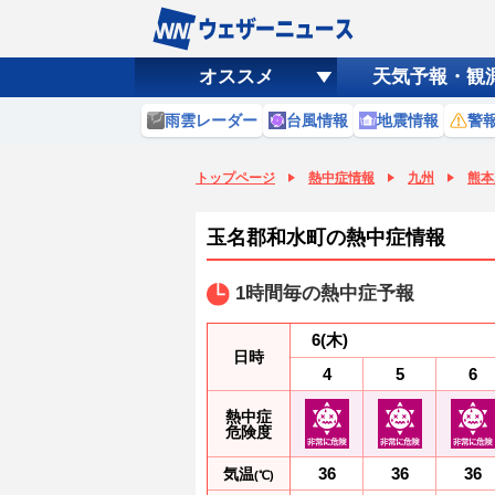
オススメ
天気予報・観
雨雲レーダー
台風情報
地震情報
警
トップページ
熱中症情報
九州
熊本
玉名郡和水町の熱中症情報
1時間毎の熱中症予報
6
(木)
日時
4
5
6
熱中症
危険度
36
36
36
気温
(℃)