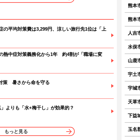
熊本
熊本
症の平均対策費は3,299円、涼しい旅行先1位は「上
人吉
水俣
場の熱中症対策義務化から1年 約4割が「職場に変
山鹿
宇土
対策 暑さから命を守る
宇城
天草
塩」よりも「水+梅干し」が効果的？
下益
玉名
もっと見る