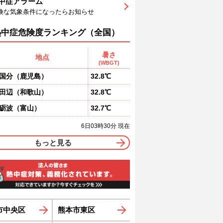
中症アラーム
5
65
67
68
68
68
69
険な気象条件になったらお知らせ
北東
東北東
東北東
東北東
東
東
東
4
4
4
4
4
4
熱中症危険度ランキング（全国）
暑さ
地点
(WBGT)
国分
（
鹿児島
）
32.8℃
田辺
（
和歌山
）
32.8℃
砺波
（
富山
）
32.7℃
6日03時30分 現在
もっと見る
市中央区
熊本市東区