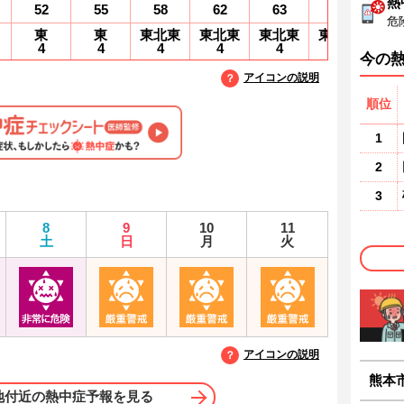
熱
52
55
58
62
63
64
6
危
東
東
東北東
東北東
東北東
東北東
東
4
4
4
4
4
4
4
今の
アイコンの説明
順位
1
2
3
8
9
10
11
土
日
月
火
アイコンの説明
熊本
地付近の熱中症予報を見る