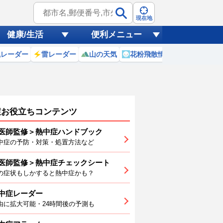
現在地
健康/生活
便利メニュー
風レーダー
雷レーダー
山の天気
花粉飛散情報
世界天気
症お役立ちコンテンツ
医師監修＞熱中症ハンドブック
中症の予防・対策・処置方法など
医師監修＞熱中症チェックシート
3
14
15
16
17
18
19
の症状もしかすると熱中症かも？
中症レーダー
由に拡大可能・24時間後の予測も
9
29
29
29
29
29
29