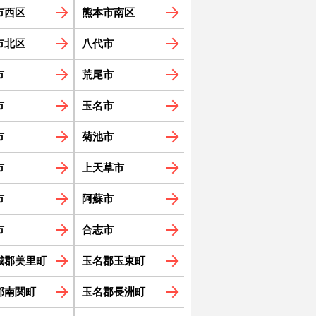
市西区
熊本市南区
市北区
八代市
市
荒尾市
市
玉名市
市
菊池市
市
上天草市
市
阿蘇市
市
合志市
城郡美里町
玉名郡玉東町
郡南関町
玉名郡長洲町