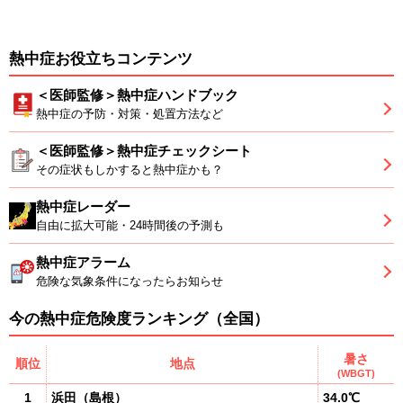
熱中症お役立ちコンテンツ
＜医師監修＞熱中症ハンドブック
熱中症の予防・対策・処置方法など
＜医師監修＞熱中症チェックシート
その症状もしかすると熱中症かも？
熱中症レーダー
自由に拡大可能・24時間後の予測も
熱中症アラーム
危険な気象条件になったらお知らせ
今の熱中症危険度ランキング（全国）
暑さ
順位
地点
(WBGT)
1
浜田
（
島根
）
34.0℃