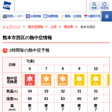
検索
現在地
雨雲レーダー
台風情報
地震情報
警報・注意報
2週間天気
ラ
トップページ
熱中症情報
九州
熊本県
熊本市西区
熊本市西区の熱中症情報
1時間毎の熱中症予報
7
(金)
日時
6
7
8
9
10
熱中症
危険度
34
33
32
31
31
気温
(℃)
60
61
63
65
67
湿度
(%)
東
東
東
東
東
風
7
7
7
7
7
(m/s)