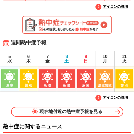
アイコンの説明
週間熱中症予報
5
6
7
8
9
10
11
水
木
金
土
日
月
火
アイコンの説明
現在地付近の熱中症予報を見る
熱中症に関するニュース