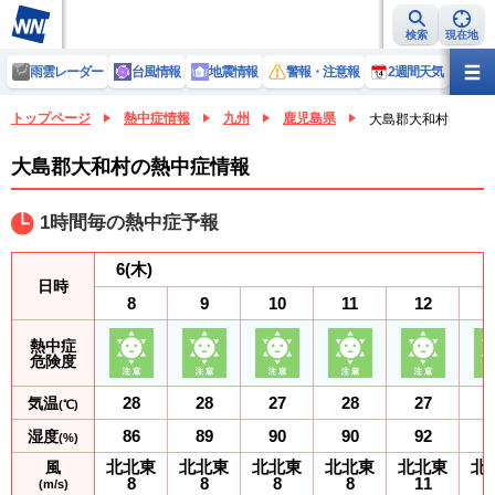
検索
現在地
雨雲レーダー
台風情報
地震情報
警報・注意報
2週間天気
ラ
トップページ
熱中症情報
九州
鹿児島県
大島郡大和村
大島郡大和村の熱中症情報
1時間毎の熱中症予報
6
(木)
日時
8
9
10
11
12
熱中症
危険度
28
28
27
28
27
気温
(℃)
86
89
90
90
92
湿度
(%)
北北東
北北東
北北東
北北東
北北東
北
風
8
8
8
8
11
(m/s)