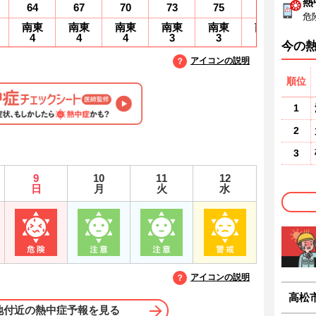
熱
64
67
70
73
75
77
7
危
南東
南東
南東
南東
南東
南東
南
4
4
4
3
3
3
3
今の
アイコンの説明
順位
1
2
3
9
10
11
12
日
月
火
水
アイコンの説明
高松
地付近の熱中症予報を見る