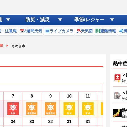
測
防災・減災
季節/レジャー
報・注意報
2週間天気
ライブカメラ
天気図
避難情報
県
さぬき市
熱中
＜
熱
＜
7
8
9
10
11
12
1
そ
熱
自
34
33
32
31
31
30
3