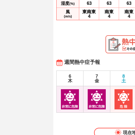
63
63
63
湿度
(%)
東南東
南東
南東
風
4
4
4
(m/s)
週間熱中症予報
6
7
8
木
金
土
現在