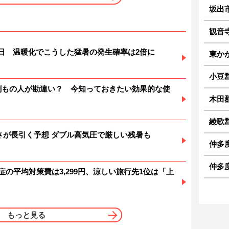
坂出
観音
暑日 温暖化でこうした猛暑の発生確率は2倍に
東か
小豆
6割もの人が勘違い？ 今知っておきたい効果的な使
木田
綾歌
 暑さが長引く予想 ダブル高気圧で厳しい残暑も
仲多
仲多度
症の平均対策費は3,299円、涼しい旅行先1位は「上
もっと見る