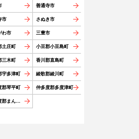
市
善通寺市
寺市
さぬき市
がわ市
三豊市
郡土庄町
小豆郡小豆島町
郡三木町
香川郡直島町
郡宇多津町
綾歌郡綾川町
度郡琴平町
仲多度郡多度津町
郡まんのう町