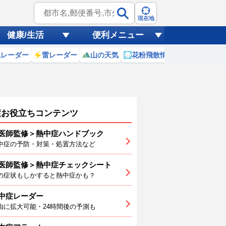
現在地
健康/生活
便利メニュー
風レーダー
雷レーダー
山の天気
花粉飛散情報
世界天気
症お役立ちコンテンツ
医師監修＞熱中症ハンドブック
中症の予防・対策・処置方法など
医師監修＞熱中症チェックシート
3
14
15
16
17
18
19
の症状もしかすると熱中症かも？
中症レーダー
由に拡大可能・24時間後の予測も
0
30
29
29
29
28
28