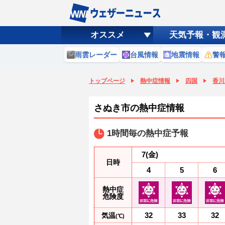
オススメ
天気予報・観
雨雲レーダー
台風情報
地震情報
警
トップページ
熱中症情報
四国
香川
さぬき市の熱中症情報
1時間毎の熱中症予報
7
(金)
日時
4
5
6
熱中症
危険度
32
33
32
気温
(℃)