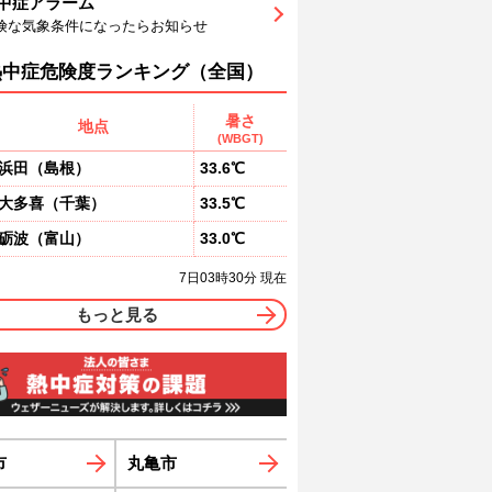
中症アラーム
8
79
80
80
81
81
81
険な気象条件になったらお知らせ
東
東南東
東南東
東南東
東南東
東南東
東南東
東
3
3
3
3
3
3
熱中症危険度ランキング（全国）
暑さ
地点
(WBGT)
浜田
（
島根
）
33.6℃
大多喜
（
千葉
）
33.5℃
砺波
（
富山
）
33.0℃
7日03時30分 現在
もっと見る
市
丸亀市