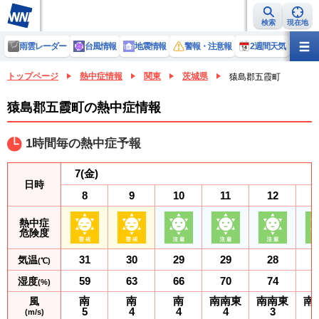
検索
現在地
雨雲レーダー
台風情報
地震情報
警報・注意報
2週間天気
ラ
トップページ
熱中症情報
関東
茨城県
猿島郡五霞町
猿島郡五霞町の熱中症情報
1時間毎の熱中症予報
7
(金)
日時
8
9
10
11
12
熱中症
危険度
31
30
29
29
28
気温
(℃)
59
63
66
70
74
湿度
(%)
南
南
南
南南東
南南東
南
風
5
4
4
4
3
(m/s)