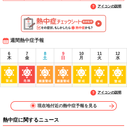
アイコンの説明
週間熱中症予報
6
7
8
9
10
11
12
木
金
土
日
月
火
水
アイコンの説明
現在地付近の熱中症予報を見る
熱中症に関するニュース