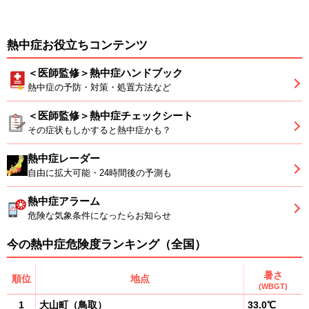
熱中症お役立ちコンテンツ
＜医師監修＞熱中症ハンドブック
熱中症の予防・対策・処置方法など
＜医師監修＞熱中症チェックシート
その症状もしかすると熱中症かも？
熱中症レーダー
自由に拡大可能・24時間後の予測も
熱中症アラーム
危険な気象条件になったらお知らせ
今の熱中症危険度ランキング（全国）
暑さ
順位
地点
(WBGT)
1
大山町
（
鳥取
）
33.0℃